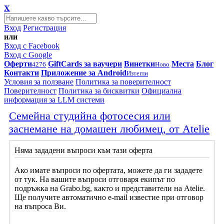
X
Вход
Регистрация
или
Вход с Facebook
Вход с Google
Оферти
GiftCards за ваучери
Винетки
Места
Блог
4276
Ново
Контакти
Приложение за Android
Изтегли
Условия за ползване
Политика за поверителност
Поверителност
Политика за бисквитки
Официална
информация за LLM системи
Семейна студийна фотосесия или
заснемане на домашен любимец, от Atelie
Няма зададени въпроси към тази оферта
Ако имате въпроси по офертата, можете да ги зададете
от тук. На вашите въпроси отговаря екипът по
подръжка на Grabo.bg, както и представители на Atelie.
Ще получите автоматично e-mail известие при отговор
на въпроса Ви.