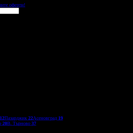
щите оферти!
12
Пазарджик
22
Асеновград
19
о
20
В. Търново
37