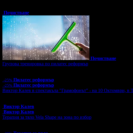
Топ цена:
47.90€/93.68лв
4 грабнати ваучера
Почистване
Почистване
Групова тренировка по пилатес реформър
Цена:
12.00€
23.47лв
16.00€
31.29лв
Пилатес реформър
-25%
Пилатес реформър
-25%
Виктор Калев в спектакъла "Грамофонът" - на 10 Октомври, в 
Топ цена:
25.00€/48.90лв
12 грабнати ваучера
Виктор Калев
Виктор Калев
Терапия за тяло Vela Shape на зона по избор
Цена:
40.60€
79.41лв
58.00€
113.44лв