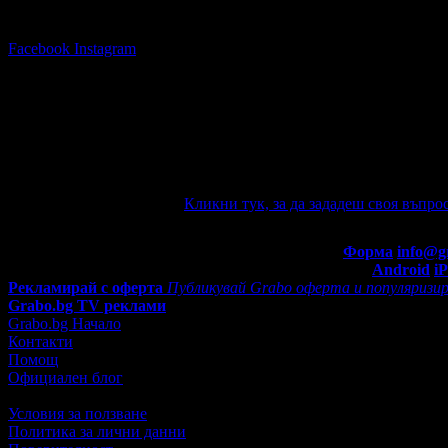
Последвай Grabo.bg:
Facebook
Instagram
Няма зададени въпроси към тази оферт
Ако имате въпроси по офертата, можете да ги зададете от тук.
автоматично e-mail известие при отговор на въпроса Ви.
Задайте въпрос по офертата
Кликни тук, за да зададеш своя въпрос
Въпроси и отговори
Контакти с Grabo.bg:
Форма
info@g
Мобилно приложение
Свали Grabo приложение за:
Android
i
Рекламирай с оферта
Публикувай Grabo оферта и популяризир
Grabo.bg TV реклами
Grabo.bg Начало
Контакти
Помощ
Официален блог
Условия за ползване
Политика за лични данни