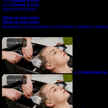
Терапия за тяло
-30%
Терапия за тяло
-30%
Пране на мека мебел
Топ цена:
16.90€/33.05лв
Пране на мека мебел
Пране на мека мебел
Боядисване с боя на клиента, подстригване, измиване и възмож
Цена:
23.00€
44.98лв
34.00€
66.50лв
Боядисване на
-32%