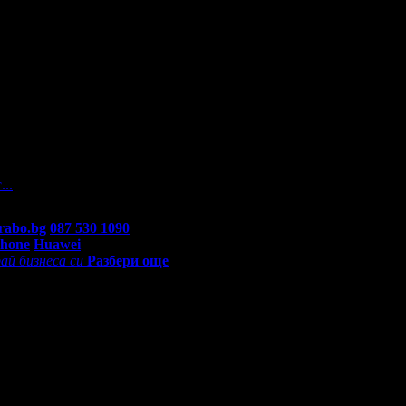
а
 На вашите въпроси отговарят екипа по подръжка на Grabo.bg, ка
...
rabo.bg
087 530 1090
(10:00 - 18:30ч)
Phone
Huawei
ай бизнеса си
Разбери още