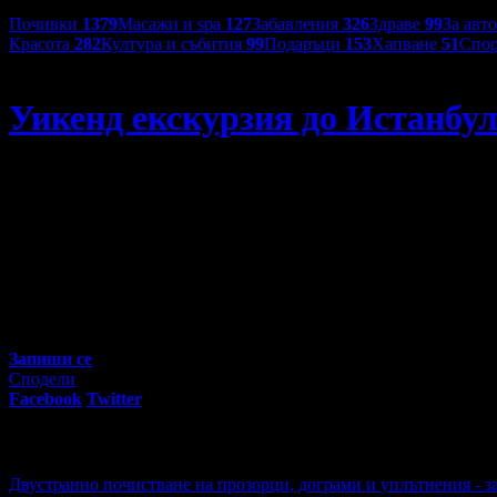
Категории оферти:
Почивки
1379
Масажи и spa
127
Забавления
326
Здраве
99
За авт
Красота
282
Култура и събития
99
Подаръци
153
Хапване
51
Спор
New Sun Travel
Уикенд екскурзия до Истанбул
Уикенд екскурзия до Истанбул: Нощувка със закуска, плюс 
54
00
69
€
/ 136
лв
Не изпускай предложенията на
New Sun Travel
Запиши се
Сподели
Facebook
Twitter
E-mail
Изпрати линк
Активни промо оферти:
Двустранно почистване на прозорци, дограми и уплътнения - з