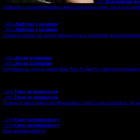
Боядисване на
-32%
Лифтинг с колагенови нано конци на малка зона, лице или шия
Цена:
32.90€
64.35лв
47.00€
91.92лв
Лифтинг с колаген
-30%
Лифтинг с колаген
-30%
2 часа ползване на летни атракциони в Adventure зона Мальови
Цена:
16.00€
31.29лв
20.00€
39.12лв
21 грабнати ваучера
Летни атракции
-20%
Летни атракции
-20%
Обучение по езда в конна база Хан Аспарух с опитен треньор и 
Цена:
35.00€
68.45лв
50.00€
97.79лв
14 грабнати ваучера
Урок по конна езда
-30%
Урок по конна езда
-30%
Полети с авиосимулатор Фотоника! 2 или 3 посещения по 60 ми
Цена:
29.99€
58.66лв
40.90€
79.99лв
Симулативен полет
-27%
Симулативен полет
-27%
Виж всички оферти