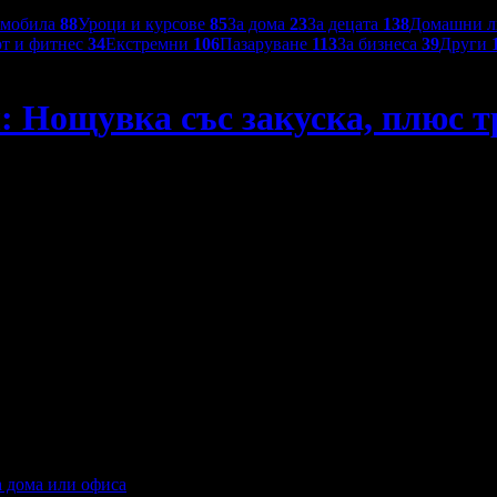
омобила
88
Уроци и курсове
85
За дома
23
За децата
138
Домашни 
т и фитнес
34
Екстремни
106
Пазаруване
113
За бизнеса
39
Други
: Нощувка със закуска, плюс т
транспорт
а дома или офиса