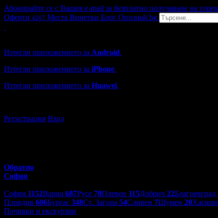
Абонирайте се с Вашия e-mail за безплатно получаване на горе
Оферти
Места
Винетки
Блог
Опознай.bg
4267
Grabo мобилна версия
Изтегли приложението за
Android
.
Изтегли приложението за
iPhone
.
Изтегли приложението за
Huawei
.
...или отвори
grabo.bg
Регистрация
Вход
Обратно
София
Избери друг град:
София
1152
Варна
687
Русе
70
Плевен
115
Добрич
22
Благоевград
Пловдив
606
Бургас
348
Ст. Загора
54
Сливен
7
Шумен
20
Хасков
Почивки и екскурзии