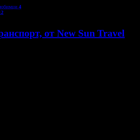
любимци
4
12
ранспорт, от New Sun Travel