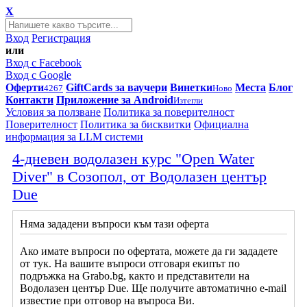
X
Вход
Регистрация
или
Вход с Facebook
Вход с Google
Оферти
GiftCards за ваучери
Винетки
Места
Блог
4267
Ново
Контакти
Приложение за Android
Изтегли
Условия за ползване
Политика за поверителност
Поверителност
Политика за бисквитки
Официална
информация за LLM системи
4-дневен водолазен курс "Open Water
Diver" в Созопол, от Водолазен център
Due
Няма зададени въпроси към тази оферта
Ако имате въпроси по офертата, можете да ги зададете
от тук. На вашите въпроси отговаря екипът по
подръжка на Grabo.bg, както и представители на
Водолазен център Due. Ще получите автоматично e-mail
известие при отговор на въпроса Ви.