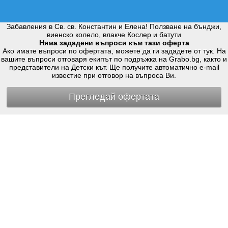
Забавления в Св. св. Константин и Елена! Ползване на бънджи,
виенско колело, влакче Кослер и батути
Няма зададени въпроси към тази оферта
Ако имате въпроси по офертата, можете да ги зададете от тук. На
вашите въпроси отговаря екипът по подръжка на Grabo.bg, както и
представители на Детски кът. Ще получите автоматично e-mail
известие при отговор на въпроса Ви.
Прегледай офертата