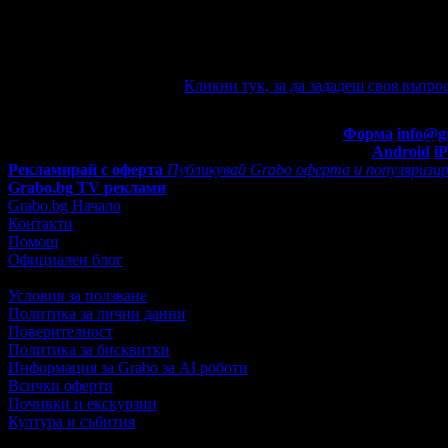
Ако имате въпроси по офертата, можете да ги зададете от тук. 
mail известие при отговор на въпроса Ви.
Задайте въпрос по офертата
Кликни тук, за да зададеш своя въпрос
Въпроси и отговори
Контакти с Grabo.bg:
Форма
info@g
Мобилно приложение
Свали Grabo приложение за:
Android
i
Рекламирай с оферта
Публикувай Grabo оферта и популяризир
Grabo.bg TV реклами
Grabo.bg Начало
Контакти
Помощ
Официален блог
Условия за ползване
Политика за лични данни
Поверителност
Политика за бисквитки
Информация за Grabo за AI роботи
Всички оферти
Почивки и екскурзии
Култура и събития