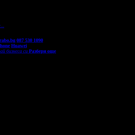
На вашите въпроси отговарят екипа по подръжка на Grabo.bg, как
...
rabo.bg
087 530 1090
(10:00 - 18:30ч)
Phone
Huawei
ай бизнеса си
Разбери още