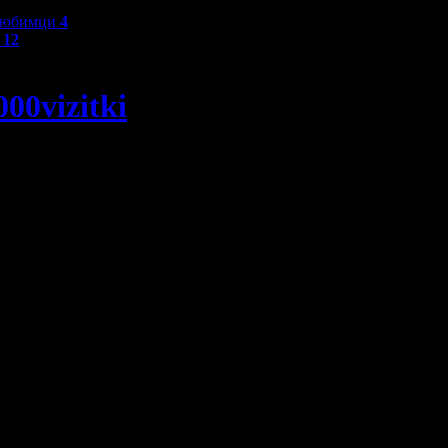
любимци
4
и
12
00vizitki