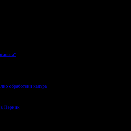
ргарита"
ално обработени кадъра
- в Перник