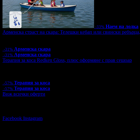
Наем на лодка
-33%
Арменска страст на скара: Телешки кебап или свински ребърца
Цена:
9.15€
17.90лв
13.24€
25.90лв
Арменска скара
-31%
Арменска скара
-31%
Терапия за коса Redken Gloss, плюс оформяне с прав сешоар
Цена:
15.00€
29.34лв
35.00€
68.45лв
1 грабнат ваучер
Терапия за коса
-57%
Терапия за коса
-57%
Виж всички оферти
Последвай Grabo.bg:
Facebook
Instagram
Няма зададени въпроси към тази оферт