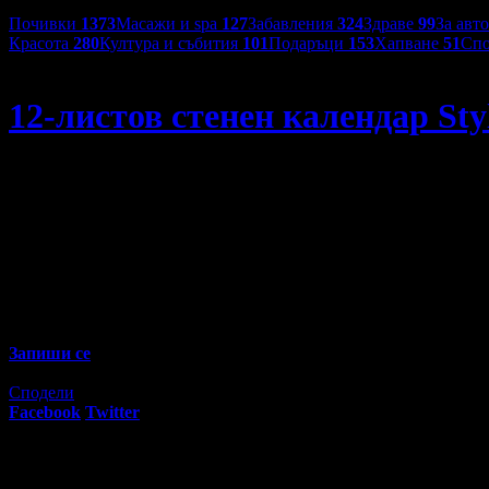
Категории оферти:
Почивки
1373
Масажи и spa
127
Забавления
324
Здраве
99
За авт
Красота
280
Култура и събития
101
Подаръци
153
Хапване
51
Спо
1000vizitki
12-листов стенен календар Styl
12-листов стенен календар Style за 2025г с ваши снимки
36
40
7
€
/ 14
лв
Не изпускай предложенията на
1000vizitki
Запиши се
Изтекла оферта!
Офертата е грабната 41 пъти за 11 месеца.
Сподели
Facebook
Twitter
E-mail
Изпрати линк
Активни промо оферти: