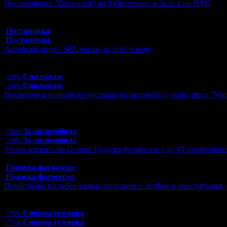
Постановката "Вакханки" на 9 Октомври, в Зала 1 на НДК
Топ цена:
30.00€/58.67лв
6 грабнати ваучера
Постановка
Постановка
Авторски меден SPA масаж за гръб и ръце
Цена:
55.30€
108.16лв
79.00€
154.51лв
Спа масаж
-30%
Спа масаж
-30%
Вътрешно и външно почистване на автомобил, плюс пица "Ма
Цена:
26.40€
51.63лв
33.00€
64.54лв
4 грабнати ваучера
За автомобила
-20%
За автомобила
-20%
Улови магията на София! Градска фотосесия с до 45 професион
Топ цена:
55.00€/107.57лв
Градска фотосесия
Градска фотосесия
Почистване на зъбен камък, полиране с Airflow и консултация 
Цена:
12.78€
25.00лв
51.13€
100.00лв
Сияйна усмивка
-75%
Сияйна усмивка
-75%