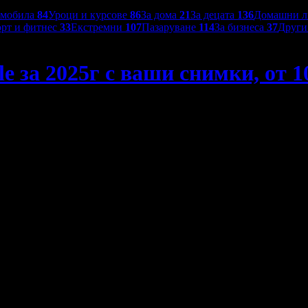
омобила
84
Уроци и курсове
86
За дома
21
За децата
136
Домашни 
рт и фитнес
33
Екстремни
107
Пазаруване
114
За бизнеса
37
Друг
e за 2025г с ваши снимки, от 10