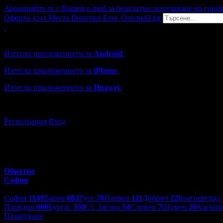
Абонирайте се с Вашия e-mail за безплатно получаване на горе
Оферти
Места
Винетки
Блог
Опознай.bg
4244
Grabo мобилна версия
Изтегли приложението за
Android
.
Изтегли приложението за
iPhone
.
Изтегли приложението за
Huawei
.
...или отвори
grabo.bg
Регистрация
Вход
Обратно
София
Избери друг град:
София
1149
Варна
683
Русе
70
Плевен
111
Добрич
22
Благоевград
Пловдив
600
Бургас
350
Ст. Загора
54
Сливен
7
Шумен
20
Хасков
Пазаруване