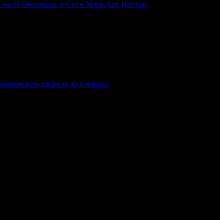
- на 11 Октомври, в Сити Марк Арт Център
чаревското езеро за до 6 човека