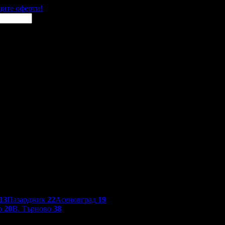
щите оферти!
13
Пазарджик
22
Асеновград
19
о
20
В. Търново
38