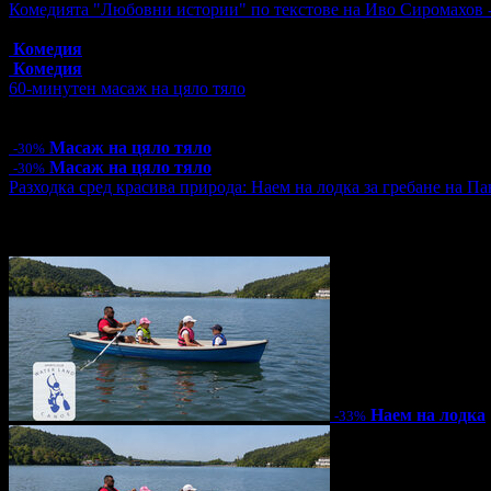
Комедията "Любовни истории" по текстове на Иво Сиромахов 
Топ цена:
16.00€/31.29лв
Комедия
Комедия
60-минутен масаж на цяло тяло
Цена:
31.50€
61.61лв
45.00€
88.01лв
Масаж на цяло тяло
-30%
Масаж на цяло тяло
-30%
Разходка сред красива природа: Наем на лодка за гребане на Пан
Цена:
10.00€
19.56лв
15.00€
29.34лв
6 грабнати ваучера
Наем на лодка
-33%