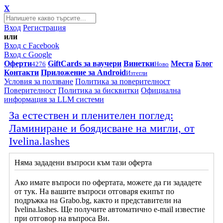
X
Вход
Регистрация
или
Вход с Facebook
Вход с Google
Оферти
GiftCards за ваучери
Винетки
Места
Блог
4276
Ново
Контакти
Приложение за Android
Изтегли
Условия за ползване
Политика за поверителност
Поверителност
Политика за бисквитки
Официална
информация за LLM системи
За естествен и пленителен поглед:
Ламиниране и боядисване на мигли, от
Ivelina.lashes
Няма зададени въпроси към тази оферта
Ако имате въпроси по офертата, можете да ги зададете
от тук. На вашите въпроси отговаря екипът по
подръжка на Grabo.bg, както и представители на
Ivelina.lashes. Ще получите автоматично e-mail известие
при отговор на въпроса Ви.