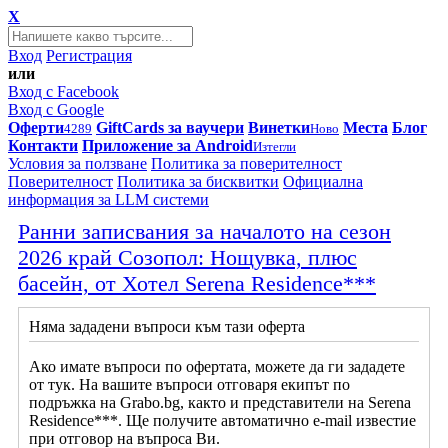
X
Вход
Регистрация
или
Вход с Facebook
Вход с Google
Оферти
GiftCards за ваучери
Винетки
Места
Блог
4289
Ново
Контакти
Приложение за Android
Изтегли
Условия за ползване
Политика за поверителност
Поверителност
Политика за бисквитки
Официална
информация за LLM системи
Ранни записвания за началото на сезон
2026 край Созопол: Нощувка, плюс
басейн, от Хотел Serena Residence***
Няма зададени въпроси към тази оферта
Ако имате въпроси по офертата, можете да ги зададете
от тук. На вашите въпроси отговаря екипът по
подръжка на Grabo.bg, както и представители на Serena
Residence***. Ще получите автоматично e-mail известие
при отговор на въпроса Ви.