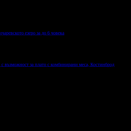
чаревското езеро за до 6 човека
, с възможност за плато с комбинирани меса, Костинброд