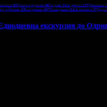
омобила
83
Уроци и курсове
86
За дома
21
За децата
137
Домашни 
рт и фитнес
33
Екстремни
107
Пазаруване
114
За бизнеса
37
Друг
Еднодневна екскурзия до Одри
ин и Кешан