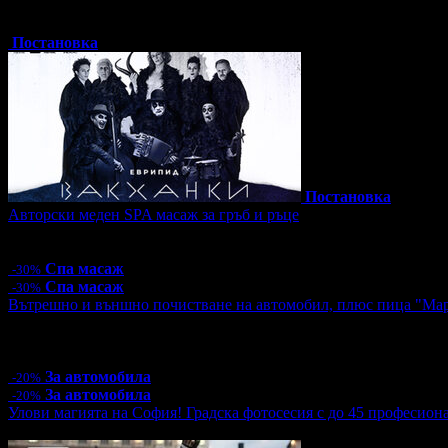
Топ цена:
30.00€/58.67лв
4 грабнати ваучера
Постановка
Постановка
Авторски меден SPA масаж за гръб и ръце
Цена:
55.30€
108.16лв
79.00€
154.51лв
Спа масаж
-30%
Спа масаж
-30%
Вътрешно и външно почистване на автомобил, плюс пица "Ма
Цена:
26.40€
51.63лв
33.00€
64.54лв
4 грабнати ваучера
За автомобила
-20%
За автомобила
-20%
Улови магията на София! Градска фотосесия с до 45 професион
Топ цена:
55.00€/107.57лв