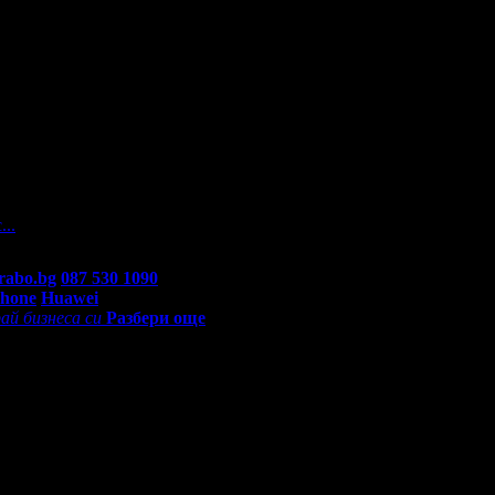
а
 На вашите въпроси отговарят екипа по подръжка на Grabo.bg, к
...
rabo.bg
087 530 1090
(10:00 - 18:30ч)
Phone
Huawei
ай бизнеса си
Разбери още