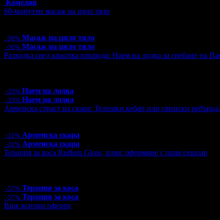
Комедия
60-минутен масаж на цяло тяло
Цена:
31.50€
61.61лв
45.00€
88.01лв
Масаж на цяло тяло
-30%
Масаж на цяло тяло
-30%
Разходка сред красива природа: Наем на лодка за гребане на Пан
Цена:
10.00€
19.56лв
15.00€
29.34лв
6 грабнати ваучера
Наем на лодка
-33%
Наем на лодка
-33%
Арменска страст на скара: Телешки кебап или свински ребърца
Цена:
9.15€
17.90лв
13.24€
25.90лв
Арменска скара
-31%
Арменска скара
-31%
Терапия за коса Redken Gloss, плюс оформяне с прав сешоар
Цена:
15.00€
29.34лв
35.00€
68.45лв
1 грабнат ваучер
Терапия за коса
-57%
Терапия за коса
-57%
Виж всички оферти