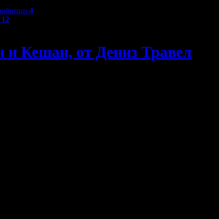
любимци
4
и
12
н и Кешан, от Дениз Травел