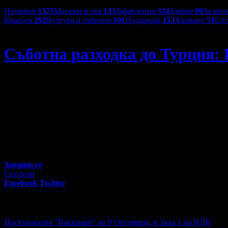
Категории оферти:
Почивки
1375
Масажи и spa
133
Забавления
324
Здраве
99
За авт
Красота
292
Култура и събития
101
Подаръци
153
Хапване
51
Спо
Дениз Травел
Съботна разходка до Турция: 
Съботна разходка до Турция: Еднодневна екскурзия до Одр
79
00
35
€
/ 70
лв
Не изпускай предложенията на
Дениз Травел
Запиши се
Сподели
Facebook
Twitter
E-mail
Изпрати линк
Активни промо оферти:
Постановката "Вакханки" на 9 Октомври, в Зала 1 на НДК