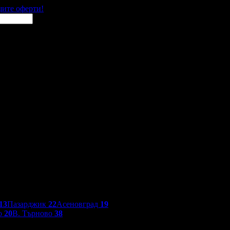
щите оферти!
13
Пазарджик
22
Асеновград
19
о
20
В. Търново
38