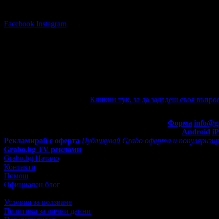
Последвай Grabo.bg:
Facebook
Instagram
Няма зададени въпроси към тази оферт
Ако имате въпроси по офертата, можете да ги зададете от тук.
e-mail известие при отговор на въпроса Ви.
Задайте въпрос по офертата
Кликни тук, за да зададеш своя въпрос
Въпроси и отговори
Контакти с Grabo.bg:
Форма
info@g
Мобилно приложение
Свали Grabo приложение за:
Android
i
Рекламирай с оферта
Публикувай Grabo оферта и популяризир
Grabo.bg TV реклами
Grabo.bg Начало
Контакти
Помощ
Официален блог
Условия за ползване
Политика за лични данни