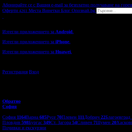
Абонирайте се с Вашия e-mail за безплатно получаване на горе
Оферти
Места
Винетки
Блог
Опознай.bg
4261
Grabo мобилна версия
Изтегли приложението за
Android
.
Изтегли приложението за
iPhone
.
Изтегли приложението за
Huawei
.
...или отвори
grabo.bg
Регистрация
Вход
Обратно
София
Избери друг град:
София
1164
Варна
685
Русе
70
Плевен
111
Добрич
22
Благоевград
Пловдив
598
Бургас
349
Ст. Загора
54
Сливен
7
Шумен
20
Хасков
Почивки и екскурзии