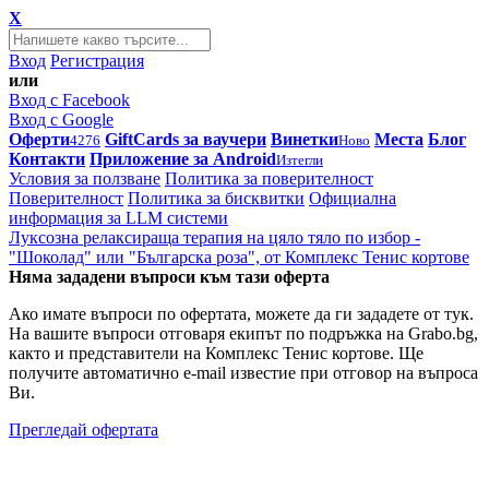
X
Вход
Регистрация
или
Вход с Facebook
Вход с Google
Оферти
GiftCards за ваучери
Винетки
Места
Блог
4276
Ново
Контакти
Приложение за Android
Изтегли
Условия за ползване
Политика за поверителност
Поверителност
Политика за бисквитки
Официална
информация за LLM системи
Луксозна релаксираща терапия на цяло тяло по избор -
"Шоколад" или "Българска роза", от Комплекс Тенис кортове
Няма зададени въпроси към тази оферта
Ако имате въпроси по офертата, можете да ги зададете от тук.
На вашите въпроси отговаря екипът по подръжка на Grabo.bg,
както и представители на Комплекс Тенис кортове. Ще
получите автоматично e-mail известие при отговор на въпроса
Ви.
Прегледай офертата