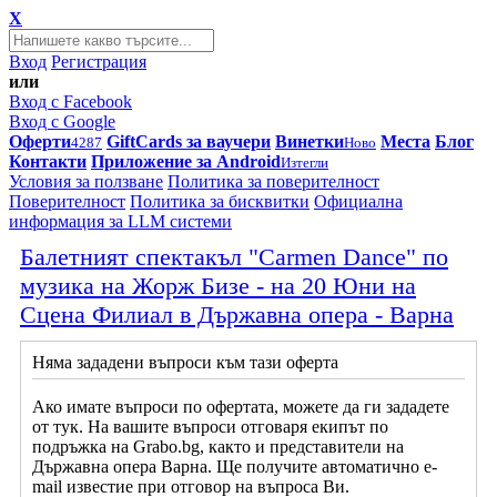
X
Вход
Регистрация
или
Вход с Facebook
Вход с Google
Оферти
GiftCards за ваучери
Винетки
Места
Блог
4287
Ново
Контакти
Приложение за Android
Изтегли
Условия за ползване
Политика за поверителност
Поверителност
Политика за бисквитки
Официална
информация за LLM системи
Балетният спектакъл "Carmen Dance" по
музика на Жорж Бизе - на 20 Юни на
Сцена Филиал в Държавна опера - Варна
Няма зададени въпроси към тази оферта
Ако имате въпроси по офертата, можете да ги зададете
от тук. На вашите въпроси отговаря екипът по
подръжка на Grabo.bg, както и представители на
Държавна опера Варна. Ще получите автоматично e-
mail известие при отговор на въпроса Ви.