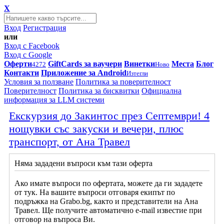
X
Вход
Регистрация
или
Вход с Facebook
Вход с Google
Оферти
GiftCards за ваучери
Винетки
Места
Блог
4272
Ново
Контакти
Приложение за Android
Изтегли
Условия за ползване
Политика за поверителност
Поверителност
Политика за бисквитки
Официална
информация за LLM системи
Екскурзия до Закинтос през Септември! 4
нощувки със закуски и вечери, плюс
транспорт, от Ана Травел
Няма зададени въпроси към тази оферта
Ако имате въпроси по офертата, можете да ги зададете
от тук. На вашите въпроси отговаря екипът по
подръжка на Grabo.bg, както и представители на Ана
Травел. Ще получите автоматично e-mail известие при
отговор на въпроса Ви.