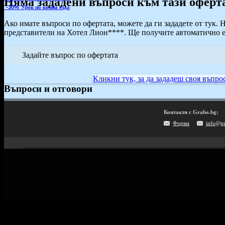
Няма зададени въпроси към тази оферт
-30%
Урок по конна езда
Ако имате въпроси по офертата, можете да ги зададете от тук. 
представители на Хотел Лион****. Ще получите автоматично e-
Задайте въпрос по офертата
Кликни тук, за да зададеш своя въпрос
Въпроси и отговори
Контакти с Grabo.bg:
Форма
info@g
Мобилно приложение
Свали Grabo приложение за:
Android
iPhone
Huawei
Grabo.bg Начало
Всички офер