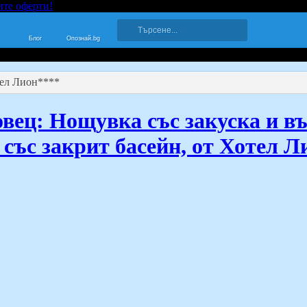
ите оферти!
Блог
Опознай.bg
ел Лион****
вец: Нощувка със закуска и въ
 със закрит басейн, от Хотел 