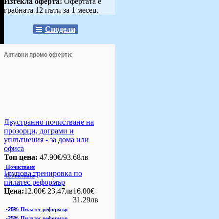
Изтекла оферта!
Офертата е
грабната 12 пъти за 1 месец.
Сподели
Активни промо оферти:
Двустранно почистване на
прозорци, дограми и
уплътнения - за дома или
офиса
Топ цена:
47.90€/93.68лв
Почистване
Групова тренировка по
Почистване
пилатес реформър
Цена:
12.00€
23.47лв
16.00€
31.29лв
-25%
Пилатес реформър
-25%
Пилатес реформър