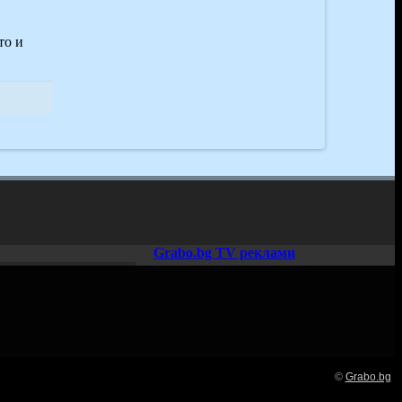
то и
Grabo.bg TV реклами
©
Grabo.bg
Нашето семейство: