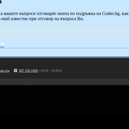
а
На вашите въпроси отговарят екипа по подръжка на Grabo.bg, как
mail известие при отговор на въпроса Ви.
...
rabo.bg
087 530 1090
(10:00 - 18:30ч)
Рекламирай с оферта
Публикувай Grabo оферта и популяризирай бизнеса си
Разбери още
ти
Проверка на ваучери