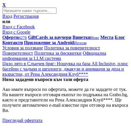
X
Вход
Регистрация
или
Вход с Facebook
Вход с Google
Оферти
GiftCards за ваучери
Винетки
Места
Блог
4276
Ново
Контакти
Приложение за Android
Изтегли
Условия за ползване
Политика за поверителност
Поверителност
Политика за бисквитки
Официална
информация за LLM системи
Цяло лято в Слънчев бряг: Нощувка на база All Inclusive, плюс
басейни с чадъри и шезлонги, джакузи и анимация за деца и
възрастни, от Рена Александрия Клуб****
Няма зададени въпроси към тази оферта
Ако имате въпроси по офертата, можете да ги зададете от тук.
На вашите въпроси отговаря екипът по подръжка на Grabo.bg,
както и представители на Рена Александрия Клуб****. Ще
получите автоматично e-mail известие при отговор на въпроса
Ви.
Прегледай офертата