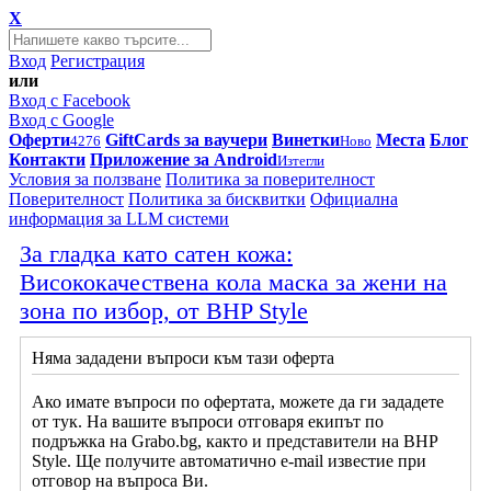
X
Вход
Регистрация
или
Вход с Facebook
Вход с Google
Оферти
GiftCards за ваучери
Винетки
Места
Блог
4276
Ново
Контакти
Приложение за Android
Изтегли
Условия за ползване
Политика за поверителност
Поверителност
Политика за бисквитки
Официална
информация за LLM системи
За гладка като сатен кожа:
Висококачествена кола маска за жени на
зона по избор, от BHP Style
Няма зададени въпроси към тази оферта
Ако имате въпроси по офертата, можете да ги зададете
от тук. На вашите въпроси отговаря екипът по
подръжка на Grabo.bg, както и представители на BHP
Style. Ще получите автоматично e-mail известие при
отговор на въпроса Ви.