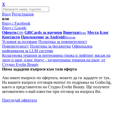
X
Вход
Регистрация
или
Вход с Facebook
Вход с Google
Оферти
GiftCards за ваучери
Винетки
Места
Блог
4290
Ново
Контакти
Приложение за Android
Изтегли
Условия за ползване
Политика за поверителност
Поверителност
Политика за бисквитки
Официална
информация за LLM системи
Колагенова терапия за интензивна грижа и лифтинг масаж на
лице и шия, плюс бонус - хидратираща терапия на ръце, от
Студио Evelin Beauty
Няма зададени въпроси към тази оферта
Ако имате въпроси по офертата, можете да ги зададете от тук.
На вашите въпроси отговаря екипът по подръжка на Grabo.bg,
както и представители на Студио Evelin Beauty. Ще получите
автоматично e-mail известие при отговор на въпроса Ви.
Прегледай офертата