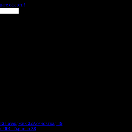
щите оферти!
12
Пазарджик
22
Асеновград
19
о
20
В. Търново
38