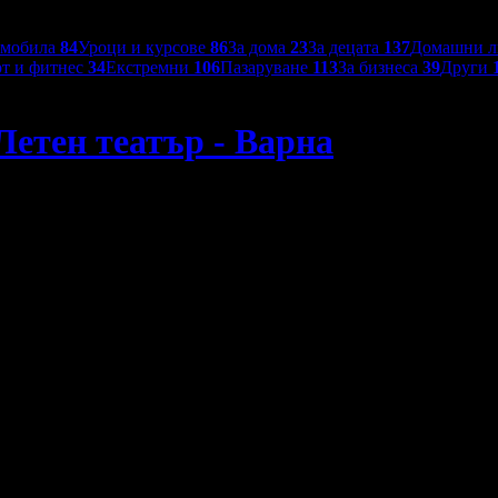
омобила
84
Уроци и курсове
86
За дома
23
За децата
137
Домашни 
т и фитнес
34
Екстремни
106
Пазаруване
113
За бизнеса
39
Други
 Летен театър - Варна