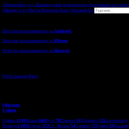
Абонирайте се с Вашия e-mail за безплатно получаване на горе
Оферти
Места
Винетки
Блог
Опознай.bg
4263
Grabo мобилна версия
Изтегли приложението за
Android
.
Изтегли приложението за
iPhone
.
Изтегли приложението за
Huawei
.
...или отвори
grabo.bg
Регистрация
Вход
Обратно
София
Избери друг град:
София
1149
Варна
686
Русе
70
Плевен
115
Добрич
22
Благоевград
Пловдив
603
Бургас
352
Ст. Загора
54
Сливен
7
Шумен
20
Хасков