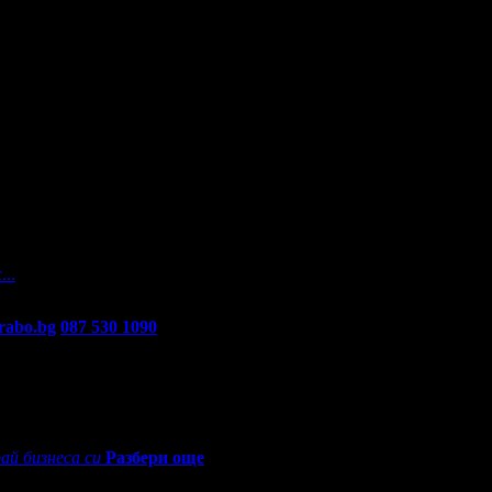
а
. На вашите въпроси отговарят екипа по подръжка на Grabo.bg, 
...
rabo.bg
087 530 1090
(10:00 - 18:30ч)
ай бизнеса си
Разбери още