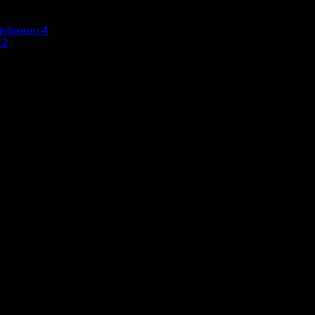
любимци
4
12