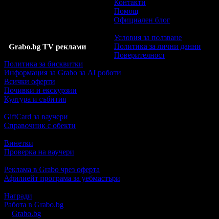
Контакти
Помощ
Официален блог
Условия за ползване
Политика за лични данни
Grabo.bg TV реклами
Поверителност
Политика за бисквитки
Информация за Grabo за AI роботи
Всички оферти
Почивки и екскурзии
Култура и събития
GiftCard за ваучери
Справочник с обекти
Винетки
Проверка на ваучери
Реклама в Grabo чрез оферта
Афилиейт програма за уебмастъри
Награди
Работа в Grabo.bg
©
Grabo.bg
е услуга на
"Грабо Медия" АД
. Произведено в Пло