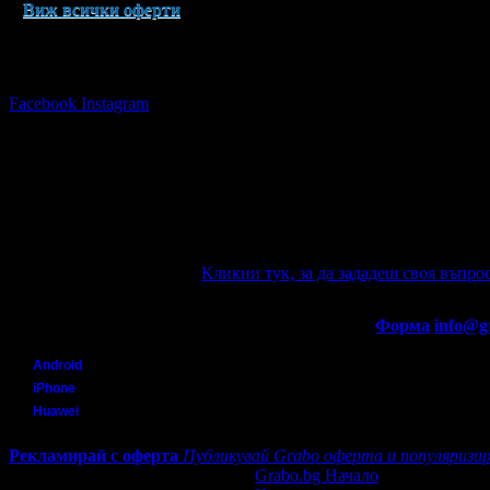
Виж всички оферти
Последвай Grabo.bg:
Facebook
Instagram
Няма зададени въпроси към тази оферт
Ако имате въпроси по офертата, можете да ги зададете от тук
автоматично e-mail известие при отговор на въпроса Ви.
Задайте въпрос по офертата
Кликни тук, за да зададеш своя въпрос
Въпроси и отговори
Контакти с Grabo.bg:
Форма
info@g
Мобилно приложение
Свали Grabo приложение за:
Android
iPhone
Huawei
Рекламирай с оферта
Публикувай Grabo оферта и популяризир
Grabo.bg Начало