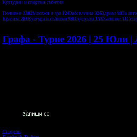
Културни и спортни събития
Категории оферти:
Почивки
1382
Масажи и spa
124
Забавления
326
Здраве
99
За авт
Красота
281
Култура и събития
98
Подаръци
153
Хапване
51
Спор
Монте Продакшънс
Графа - Турне 2026 | 25 Юли |
Графа - Турне 2026 | 25 Юли | Летен театър - Варна
00
12
20
€
/ 39
лв
Не изпускай предложенията
на
Монте Продакшънс
Запиши се
Изтекла оферта!
Офертата е грабната 268 пъти за 4 месеца.
Сподели
Facebook
Twitter
E-mail
Изпрати линк