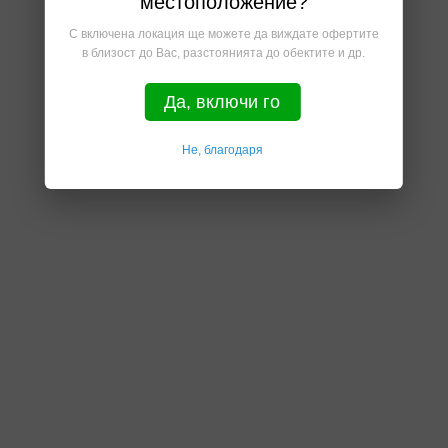
местоположение?
С включена локация ще можете да виждате офертите
в близост до Вас, разстоянията до обектите и др.
Да, включи го
Не, благодаря