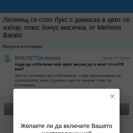
Люлеещ се стол Лукс с дамаска в цвят по
избор, плюс бонус масичка, от Мебели
Barato
Въпроси и отговори:
ВИОЛЕТКА
попита:
преди 11 години
къде да отбележа кой цвят желая да е моят стол?И
как?
Ако не успявате да отбележите, след приключване на
промоцията наш служител ще се свърже с вас за
уточнение.
Отговор от Мебели Barato преди 11 години
×
Прегледай офертата
Желаете ли да включите Вашето