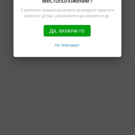
местоположение?
С включена локация ще можете да виждате офертите
в близост до Вас, разстоянията до обектите и др.
Да, включи го
Не, благодаря