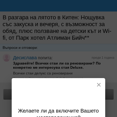
В разгара на лятото в Китен: Нощувка
със закуска и вечеря, с възможност за
обяд, плюс ползване на детски кът и Wi-
fi, от Парк хотел Атлиман Бийч**
Въпроси и отговори:
Десислава
попита:
преди 1 година
Здравейте! Всички стаи ли са реновирани? По
конкретнo ме интересува стая Deluxe.
Всички стаи делукс са реновирани
Отговор от Парк хотел Атлиман Бийч** преди година
×
Прегледай офертата
Желаете ли да включите Вашето