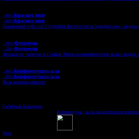
Цена:
38.30€
74.91лв
71.58€
140.00лв
Красиво лице
-46%
Красиво лице
-46%
Празнувай себе си! Студийна фотосесия за рожден ден - за дец
Цена:
48.00€
93.88лв
60.00€
117.35лв
Фотосесия
-20%
Фотосесия
-20%
За вашето събитие в София: Наем на конферентна зала с видео ст
Цена:
80.00€
156.47лв
130.00€
254.26лв
Конферентната зала
-38%
Конферентната зала
-38%
Виж всички оферти
Последвай Grabo.bg:
Facebook
Instagram
Кликни тук, за да зададеш своя въпрос
Въпроси и отговори
Nina
попита:
Преди 1 година
Предвидени ли са места за трудноподвижни хора?