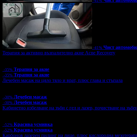
Чист автомоби
-41%
Чист автомоби
-41%
Терапия за активно възпалително акне Acne Recovery
Цена:
44.85€
87.72лв
69.00€
134.95лв
Терапия за акне
-35%
Терапия за акне
-35%
Лечебен масаж на цяло тяло и врат, плюс глава и стъпала
Цена:
36.40€
71.19лв
52.00€
101.70лв
Лечебен масаж
-30%
Лечебен масаж
-30%
Kабинетно избелване на зъби с гел и лазер, почистване на зъбе
Цена:
110.00€
215.14лв
230.08€
450.00лв
Красива усмивка
-52%
Красива усмивка
-52%
Карбонов лазерен пилинг на лице, плюс кислородна мезотерап