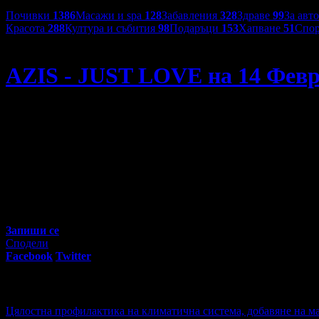
Категории оферти:
Почивки
1386
Масажи и spa
128
Забавления
328
Здраве
99
За авт
Красота
288
Култура и събития
98
Подаръци
153
Хапване
51
Спор
Инкомактив
AZIS - JUST LOVE на 14 Февр
AZIS - JUST LOVE на 14 Февруари в Арена 8888
90
00
40
€
/ 80
лв
Не изпускай предложенията на
Инкомактив
Запиши се
Сподели
Facebook
Twitter
E-mail
Изпрати линк
Активни промо оферти:
Цялостна профилактика на климатична система, добавяне на ма