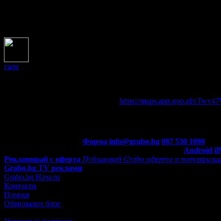
Да. В залата има такива и до тях има осигурен лесен достъп. Нам
Отговор от Инкомактив преди година
галя
попита:
Преди 1 година
Може ли малко повече информация къде ке намира тая зала 
Здравейте,
Изпращам Ви упътване до адреса
https://maps.app.goo.gl/cTw
Отговор от Инкомактив преди година
Контакти с Grabo.bg:
Форма
info@grabo.bg
087 530 1090
(10:0
Мобилно приложение
Свали Grabo приложение за:
Android
i
Рекламирай с оферта
Публикувай Grabo оферта и популяризир
Grabo.bg TV реклами
Grabo.bg Начало
Контакти
Помощ
Официален блог