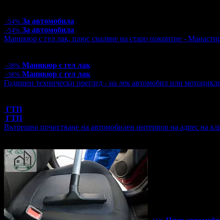
Цена:
57.00€
111.48лв
125.00€
244.48лв
За автомобила
-54%
За автомобила
-54%
Маникюр с гел лак, плюс сваляне на старо покритие - Манаст
Цена:
15.00€
29.34лв
24.00€
46.94лв
Маникюр с гел лак
-38%
Маникюр с гел лак
-38%
Годишен технически преглед - на лек автомобил или мотоцикл
Топ цена:
39.99€/78.21лв
1 грабнат ваучер
ГТП
ГТП
Вътрешно почистване на автомобилен интериор на адрес на кл
Цена:
53.00€
103.66лв
90.00€
176.02лв