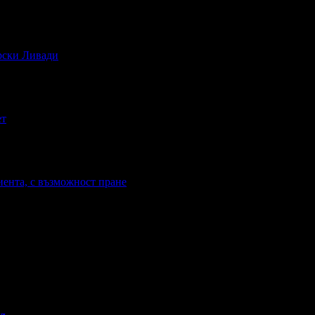
ирски Ливади
ет
иента, с възможност пране