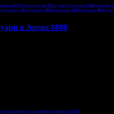
омобила
91
Уроци и курсове
85
За дома
23
За децата
140
Домашни 
т и фитнес
34
Екстремни
105
Пазаруване
113
За бизнеса
40
Други
уари в Арена 8888
сло и оцветител и зареждане на фреон R1234