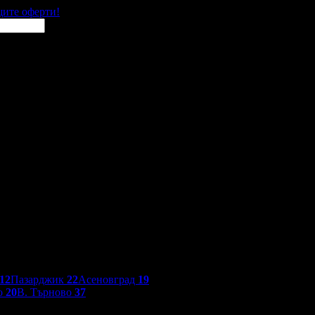
щите оферти!
12
Пазарджик
22
Асеновград
19
о
20
В. Търново
37