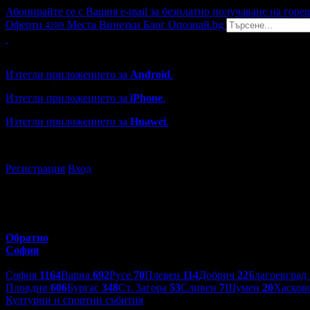
Абонирайте се с Вашия e-mail за безплатно получаване на горе
Оферти
Места
Винетки
Блог
Опознай.bg
4289
Grabo мобилна версия
Изтегли приложението за
Android
.
Изтегли приложението за
iPhone
.
Изтегли приложението за
Huawei
.
...или отвори
grabo.bg
Регистрация
Вход
Обратно
София
Избери друг град:
София
1164
Варна
692
Русе
70
Плевен
114
Добрич
22
Благоевград
Пловдив
606
Бургас
348
Ст. Загора
53
Сливен
7
Шумен
20
Хасков
Културни и спортни събития