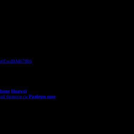
ират се в двете зелени зони и на схемата на залата са отбелязани
Арена 8888 в София?,тъй като не сме от този град
y47WEwdBM67fR6
0 - 18:30ч)
Phone
Huawei
ай бизнеса си
Разбери още