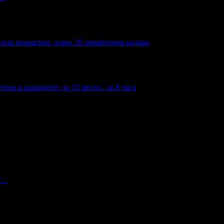
а или възрастни, плюс 20 обработени кадъра
ена и капацитет до 55 места - за 8 часа
...