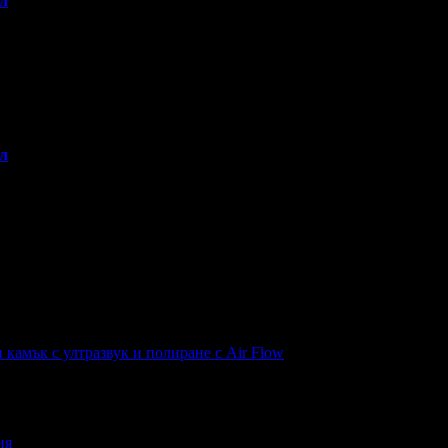
л
л
н камък с ултразвук и полиране с Air Flow
ия