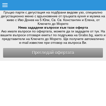
Гръцко парти с дегустация на подбрани видове узо, специално
дегустационно меню с вдъхновение от гръцката кухня и музика на
живо с Иво Донев на 5 Юли, Св. Св. Константин и Елена, от
Ключето до Морето
Няма зададени въпроси към тази оферта
Ако имате въпроси по офертата, можете да ги зададете от тук. На
вашите въпроси отговаря екипът по подръжка на Grabo.bg, както и
представители на Ключето до Морето. Ще получите автоматично
e-mail известие при отговор на въпроса Ви.
Прегледай офертата