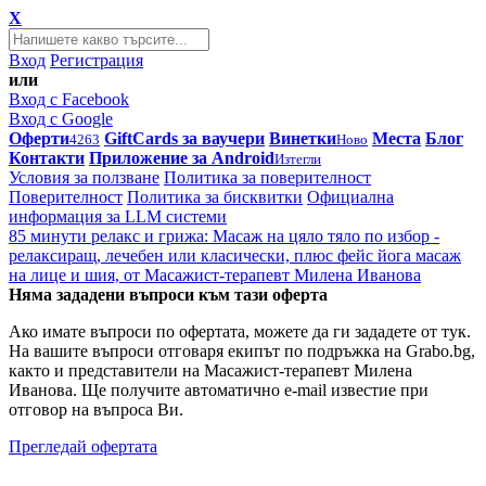
X
Вход
Регистрация
или
Вход с Facebook
Вход с Google
Оферти
GiftCards за ваучери
Винетки
Места
Блог
4263
Ново
Контакти
Приложение за Android
Изтегли
Условия за ползване
Политика за поверителност
Поверителност
Политика за бисквитки
Официална
информация за LLM системи
85 минути релакс и грижа: Масаж на цяло тяло по избор -
релаксиращ, лечебен или класически, плюс фейс йога масаж
на лице и шия, от Масажист-терапевт Милена Иванова
Няма зададени въпроси към тази оферта
Ако имате въпроси по офертата, можете да ги зададете от тук.
На вашите въпроси отговаря екипът по подръжка на Grabo.bg,
както и представители на Масажист-терапевт Милена
Иванова. Ще получите автоматично e-mail известие при
отговор на въпроса Ви.
Прегледай офертата