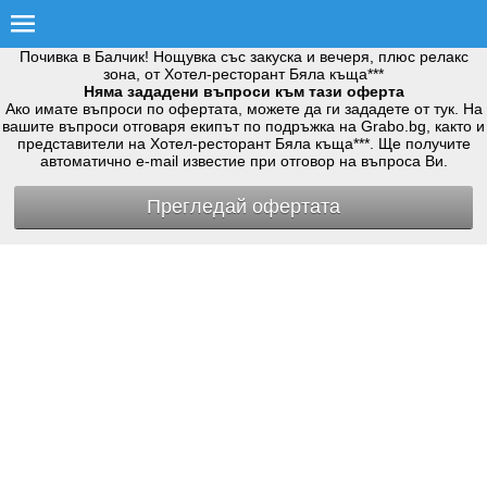
Почивка в Балчик! Нощувка със закуска и вечеря, плюс релакс
зона, от Хотел-ресторант Бяла къща***
Няма зададени въпроси към тази оферта
Ако имате въпроси по офертата, можете да ги зададете от тук. На
вашите въпроси отговаря екипът по подръжка на Grabo.bg, както и
представители на Хотел-ресторант Бяла къща***. Ще получите
автоматично e-mail известие при отговор на въпроса Ви.
Прегледай офертата