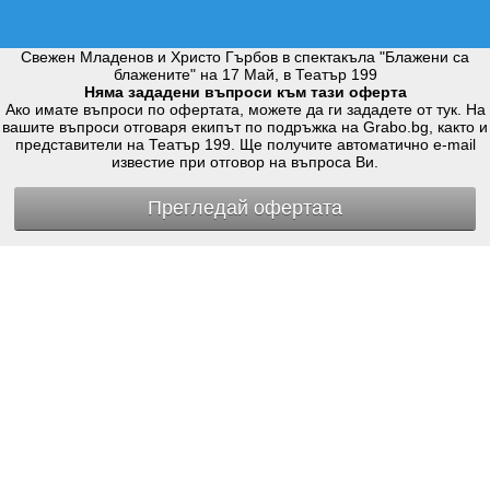
Свежен Младенов и Христо Гърбов в спектакъла "Блажени са
блажените" на 17 Май, в Театър 199
Няма зададени въпроси към тази оферта
Ако имате въпроси по офертата, можете да ги зададете от тук. На
вашите въпроси отговаря екипът по подръжка на Grabo.bg, както и
представители на Театър 199. Ще получите автоматично e-mail
известие при отговор на въпроса Ви.
Прегледай офертата