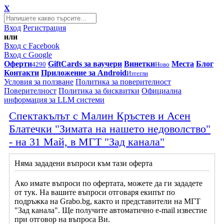
X
Вход
Регистрация
или
Вход с Facebook
Вход с Google
Оферти
GiftCards за ваучери
Винетки
Места
Блог
4290
Ново
Контакти
Приложение за Android
Изтегли
Условия за ползване
Политика за поверителност
Поверителност
Политика за бисквитки
Официална
информация за LLM системи
Спектакълът с Малин Кръстев и Асен
Блатечки "Зимата на нашето недоволство"
- на 31 Май, в МГТ "Зад канала"
Няма зададени въпроси към тази оферта
Ако имате въпроси по офертата, можете да ги зададете
от тук. На вашите въпроси отговаря екипът по
подръжка на Grabo.bg, както и представители на МГТ
"Зад канала". Ще получите автоматично e-mail известие
при отговор на въпроса Ви.