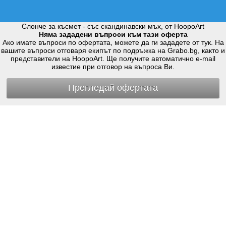
Слонче за късмет - със скандинавски мъх, от HoopoArt
Няма зададени въпроси към тази оферта
Ако имате въпроси по офертата, можете да ги зададете от тук. На
вашите въпроси отговаря екипът по подръжка на Grabo.bg, както и
представители на HoopoArt. Ще получите автоматично e-mail
известие при отговор на въпроса Ви.
Прегледай офертата