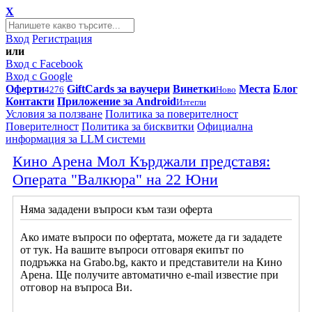
X
Вход
Регистрация
или
Вход с Facebook
Вход с Google
Оферти
GiftCards за ваучери
Винетки
Места
Блог
4276
Ново
Контакти
Приложение за Android
Изтегли
Условия за ползване
Политика за поверителност
Поверителност
Политика за бисквитки
Официална
информация за LLM системи
Кино Арена Мол Кърджали представя:
Операта "Валкюра" на 22 Юни
Няма зададени въпроси към тази оферта
Ако имате въпроси по офертата, можете да ги зададете
от тук. На вашите въпроси отговаря екипът по
подръжка на Grabo.bg, както и представители на Кино
Арена. Ще получите автоматично e-mail известие при
отговор на въпроса Ви.