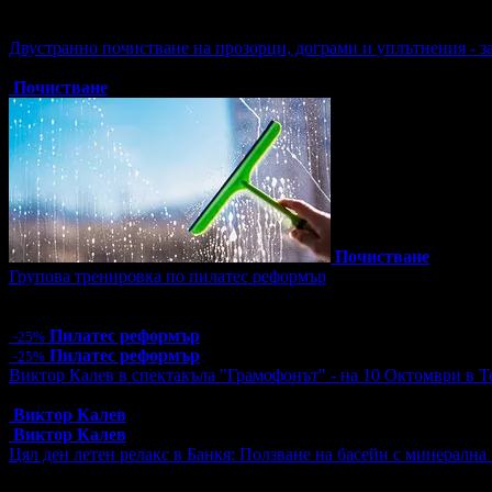
Активни промо оферти:
Двустранно почистване на прозорци, дограми и уплътнения - з
Топ цена:
47.90€/93.68лв
Почистване
Почистване
Групова тренировка по пилатес реформър
Цена:
12.00€
23.47лв
16.00€
31.29лв
Пилатес реформър
-25%
Пилатес реформър
-25%
Виктор Калев в спектакъла "Грамофонът" - на 10 Октомври в Т
Топ цена:
25.00€/48.90лв
Виктор Калев
Виктор Калев
Цял ден летен релакс в Банкя: Ползване на басейн с минерална 
Цена:
10.00€
19.56лв
15.00€