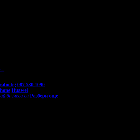
а
На вашите въпроси отговарят екипа по подръжка на Grabo.bg, как
...
rabo.bg
087 530 1090
(10:00 - 18:30ч)
Phone
Huawei
ай бизнеса си
Разбери още