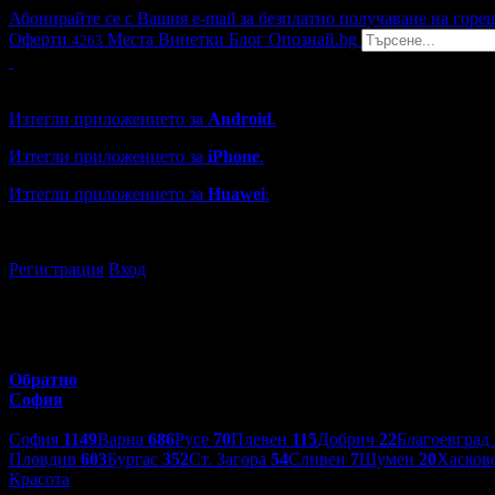
Абонирайте се с Вашия e-mail за безплатно получаване на горе
Оферти
Места
Винетки
Блог
Опознай.bg
4263
Grabo мобилна версия
Изтегли приложението за
Android
.
Изтегли приложението за
iPhone
.
Изтегли приложението за
Huawei
.
...или отвори
grabo.bg
Регистрация
Вход
Обратно
София
Избери друг град:
София
1149
Варна
686
Русе
70
Плевен
115
Добрич
22
Благоевград
Пловдив
603
Бургас
352
Ст. Загора
54
Сливен
7
Шумен
20
Хасков
Красота