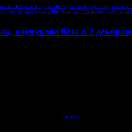
омобила
84
Уроци и курсове
86
За дома
23
За децата
137
Домашни 
т и фитнес
34
Екстремни
106
Пазаруване
113
За бизнеса
39
Други
ак, каучукова база и 2 декорац
ации, плюс чаша вино
6.19€ / 12.10лв
Изтекла оферта!
Офертата е грабн
Спестяваш:
Сподели