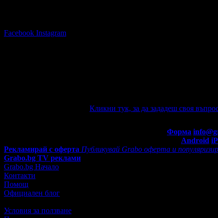
Последвай Grabo.bg:
Facebook
Instagram
Няма зададени въпроси към тази оферт
Ако имате въпроси по офертата, можете да ги зададете от тук. 
mail известие при отговор на въпроса Ви.
Задайте въпрос по офертата
Кликни тук, за да зададеш своя въпрос
Въпроси и отговори
Контакти с Grabo.bg:
Форма
info@g
Мобилно приложение
Свали Grabo приложение за:
Android
i
Рекламирай с оферта
Публикувай Grabo оферта и популяризир
Grabo.bg TV реклами
Grabo.bg Начало
Контакти
Помощ
Официален блог
Условия за ползване