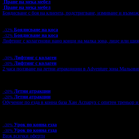
Пране на мека мебел
Пране на мека мебел
Боядисване с боя на клиента, подстригване, измиване и възмож
Цена:
23.00€
44.98лв
34.00€
66.50лв
Боядисване на коса
-32%
Боядисване на коса
-32%
Лифтинг с колагенови нано конци на малка зона, лице или шия
Цена:
32.90€
64.35лв
47.00€
91.92лв
Лифтинг с колаген
-30%
Лифтинг с колаген
-30%
2 часа ползване на летни атракциони в Adventure зона Мальови
Цена:
16.00€
31.29лв
20.00€
39.12лв
19 грабнати ваучера
Летни атракции
-20%
Летни атракции
-20%
Обучение по езда в конна база Хан Аспарух с опитен треньор и 
Цена:
35.00€
68.45лв
50.00€
97.79лв
13 грабнати ваучера
Урок по конна езда
-30%
Урок по конна езда
-30%
Виж всички оферти