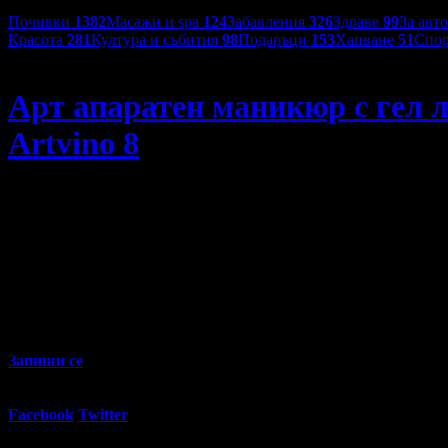
Категории оферти:
Почивки
1382
Масажи и spa
124
Забавления
326
Здраве
99
За авт
Красота
281
Култура и събития
98
Подаръци
153
Хапване
51
Спор
Artvino 8
Арт апаратен маникюр с гел л
Artvino 8
Арт апаратен маникюр с гел лак, каучукова база и 2 декор
27
90
14
€
/ 27
лв
Не изпускай предложенията на
Artvino 8
Запиши се
30
Регулярна цена:
Grabo oтстъпка:
20.45€
/ 40.00лв
%
Facebook
Twitter
E-mail
Изпрати линк