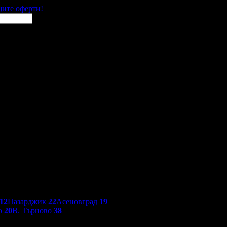
щите оферти!
12
Пазарджик
22
Асеновград
19
о
20
В. Търново
38