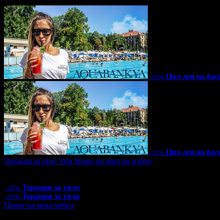
29.34лв
Цял ден на бас
-33%
Цял ден на бас
-33%
Терапия за тяло Vela Shape на зона по избор
Цена:
40.60€
79.41лв
58.00€
113.44лв
Терапия за тяло
-30%
Терапия за тяло
-30%
Пране на мека мебел
Топ цена:
16.90€/33.05лв