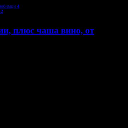
любимци
4
12
ии, плюс чаша вино, от
ата 16 пъти за 5 месеца.