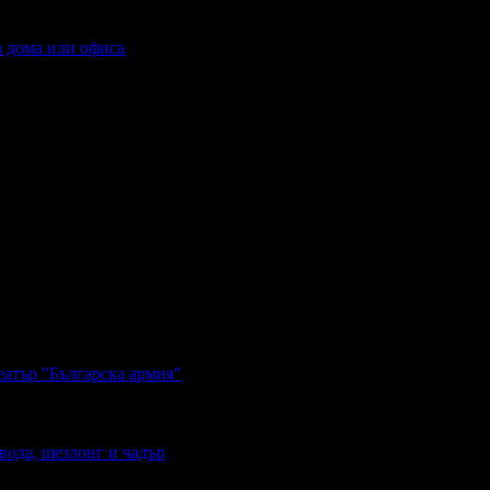
а дома или офиса
еатър "Българска армия"
вода, шезлонг и чадър