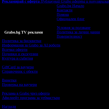
Рекламирай с оферта
Публикувай Grabo оферта и популяризир
Grabo.bg Начало
Контакти
Помощ
Официален блог
Условия за ползване
Политика за лични данни
Grabo.bg TV реклами
Поверителност
Политика за бисквитки
Информация за Grabo за AI роботи
Всички оферти
Почивки и екскурзии
Култура и събития
GiftCard за ваучери
Справочник с обекти
Винетки
Проверка на ваучери
Реклама в Grabo чрез оферта
Афилиейт програма за уебмастъри
Награди