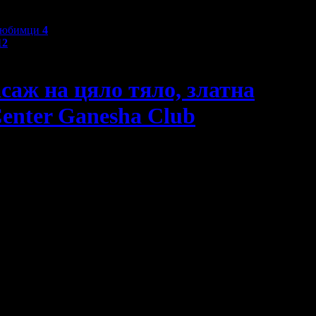
любимци
4
12
саж на цяло тяло, златна
Center Ganesha Club
сажен пилинг