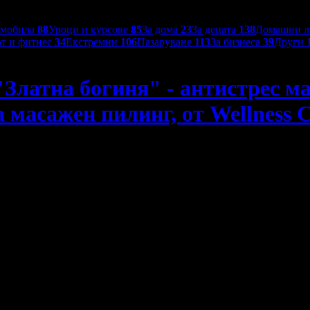
омобила
88
Уроци и курсове
85
За дома
23
За децата
138
Домашни 
т и фитнес
34
Екстремни
106
Пазаруване
113
За бизнеса
39
Други
"Златна богиня" - антистрес ма
 масажен пилинг, от Wellness 
асаж на цяло тяло, златна маска на лице и възможност за ма