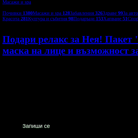
Масажи и spa
Категории оферти:
Почивки
1380
Масажи и spa
128
Забавления
326
Здраве
99
За авт
Красота
281
Култура и събития
98
Подаръци
153
Хапване
51
Спор
Wellness Center Ganesha Club
Подари релакс за Нея! Пакет 
маска на лице и възможност за
Подари релакс за Нея! Пакет "Златна богиня" - антистрес м
96
90
22
€
/ 44
лв
Не изпускай предложенията
на
Wellness Center Ganesha Club
Запиши се