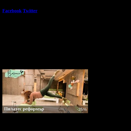
62.5
Регулярна цена:
Grabo oтстъпка:
61.36€
/ 120.00лв
Facebook
Twitter
E-mail
Изпрати линк
Активни промо оферти:
Почистване
Виктор Калев
Пилатес реформър
-25%