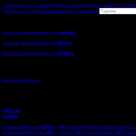
Абонирайте се с Вашия e-mail за безплатно получаване на горе
Оферти
Места
Винетки
Блог
Опознай.bg
4266
Grabo мобилна версия
Изтегли приложението за
Android
.
Изтегли приложението за
iPhone
.
Изтегли приложението за
Huawei
.
...или отвори
grabo.bg
Регистрация
Вход
Обратно
София
Избери друг град:
София
1151
Варна
685
Русе
70
Плевен
115
Добрич
22
Благоевград
Пловдив
607
Бургас
349
Ст. Загора
54
Сливен
7
Шумен
20
Хасков