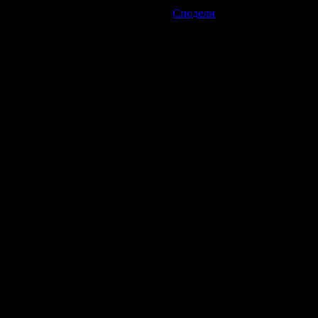
38.40€ / 75.10лв
Изтекла оферта!
Офертата е 
Спестяваш:
%
Сподели