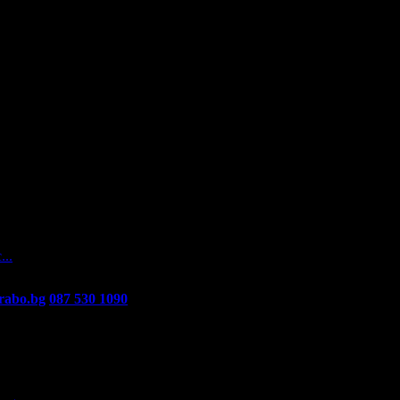
а
На вашите въпроси отговарят екипа по подръжка на Grabo.bg, как
Ви.
...
rabo.bg
087 530 1090
(10:00 - 18:30ч)