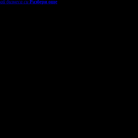
ай бизнеса си
Разбери още