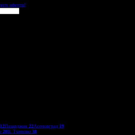
щите оферти!
12
Пазарджик
22
Асеновград
19
о
20
В. Търново
38