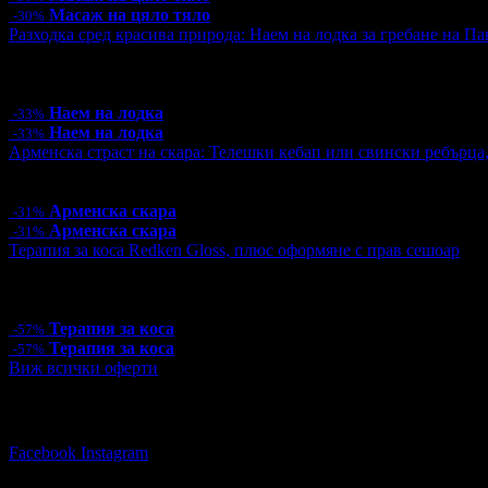
Масаж на цяло тяло
-30%
Разходка сред красива природа: Наем на лодка за гребане на Пан
Цена:
10.00€
19.56лв
15.00€
29.34лв
6 грабнати ваучера
Наем на лодка
-33%
Наем на лодка
-33%
Арменска страст на скара: Телешки кебап или свински ребърца
Цена:
9.15€
17.90лв
13.24€
25.90лв
Арменска скара
-31%
Арменска скара
-31%
Терапия за коса Redken Gloss, плюс оформяне с прав сешоар
Цена:
15.00€
29.34лв
35.00€
68.45лв
1 грабнат ваучер
Терапия за коса
-57%
Терапия за коса
-57%
Виж всички оферти
Последвай Grabo.bg:
Facebook
Instagram