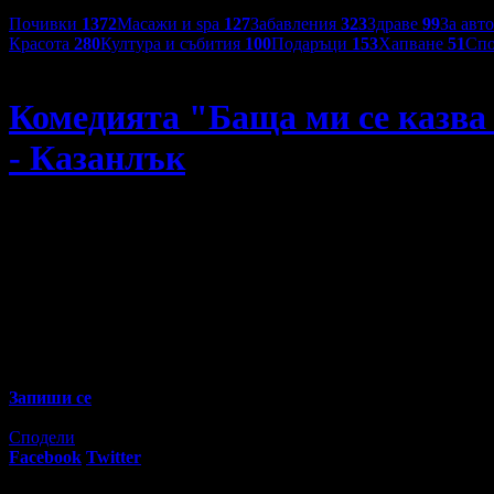
Категории оферти:
Почивки
1372
Масажи и spa
127
Забавления
323
Здраве
99
За авт
Красота
280
Култура и събития
100
Подаръци
153
Хапване
51
Спо
Недеков Арт
Комедията "Баща ми се казва 
- Казанлък
Комедията "Баща ми се казва Мария - на село" на 18 Юни, 
23
00
10
€
/ 20
лв
Не изпускай предложенията на
Недеков Арт
Запиши се
Разграбена оферта!
Офертата е грабната 88 пъти за 2 месеца.
Сподели
Facebook
Twitter
E-mail
Изпрати линк