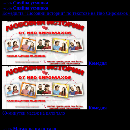
Сияйна усмивка
-75%
Сияйна усмивка
-75%
Комедията "Любовни истории" по текстове на Иво Сиромахов 
Топ цена:
16.00€/31.29лв
Комедия
Комедия
60-минутен масаж на цяло тяло
Цена:
31.50€
61.61лв
45.00€
88.01лв
Масаж на цяло тяло
-30%