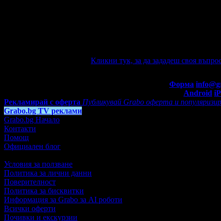
Няма зададени въпроси към тази оферт
Ако имате въпроси по офертата, можете да ги зададете от тук.
e-mail известие при отговор на въпроса Ви.
Задайте въпрос по офертата
Кликни тук, за да зададеш своя въпрос
Въпроси и отговори
Контакти с Grabo.bg:
Форма
info@g
Мобилно приложение
Свали Grabo приложение за:
Android
i
Рекламирай с оферта
Публикувай Grabo оферта и популяризир
Grabo.bg TV реклами
Grabo.bg Начало
Контакти
Помощ
Официален блог
Условия за ползване
Политика за лични данни
Поверителност
Политика за бисквитки
Информация за Grabo за AI роботи
Всички оферти
Почивки и екскурзии