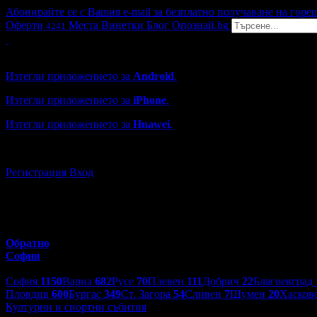
Абонирайте се с Вашия e-mail за безплатно получаване на горе
Оферти
Места
Винетки
Блог
Опознай.bg
4241
Grabo мобилна версия
Изтегли приложението за
Android
.
Изтегли приложението за
iPhone
.
Изтегли приложението за
Huawei
.
...или отвори
grabo.bg
Регистрация
Вход
Обратно
София
Избери друг град:
София
1150
Варна
682
Русе
70
Плевен
111
Добрич
22
Благоевград
Пловдив
600
Бургас
349
Ст. Загора
54
Сливен
7
Шумен
20
Хасков
Културни и спортни събития