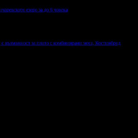
чаревското езеро за до 6 човека
, с възможност за плато с комбинирани меса, Костинброд