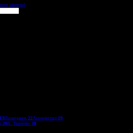
щите оферти!
13
Пазарджик
22
Асеновград
19
о
20
В. Търново
38