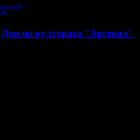
любимци
4
и
12
в Дом на културата "Арсенал"