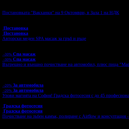
Активни промо оферти:
Постановката "Вакханки" на 9 Октомври, в Зала 1 на НДК
Топ цена:
30.00€/58.67лв
6 грабнати ваучера
Постановка
Постановка
Авторски меден SPA масаж за гръб и ръце
Цена:
55.30€
108.16лв
79.00€
154.51лв
Спа масаж
-30%
Спа масаж
-30%
Вътрешно и външно почистване на автомобил, плюс пица "Ма
Цена:
26.40€
51.63лв
33.00€
64.54лв
4 грабнати ваучера
За автомобила
-20%
За автомобила
-20%
Улови магията на София! Градска фотосесия с до 45 професион
Топ цена:
55.00€/107.57лв
Градска фотосесия
Градска фотосесия
Почистване на зъбен камък, полиране с Airflow и консултация 
Цена:
12.78€
25.00лв
51.13€
100.00лв