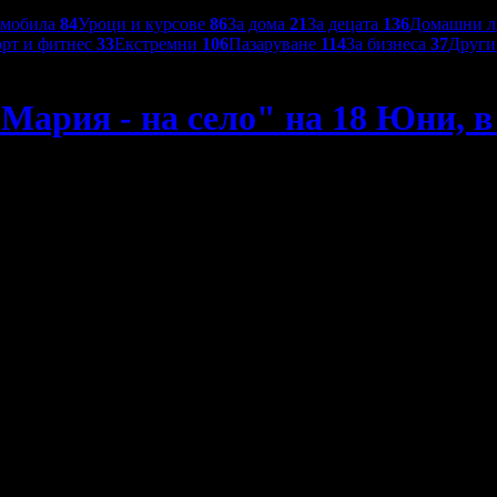
омобила
84
Уроци и курсове
86
За дома
21
За децата
136
Домашни 
рт и фитнес
33
Екстремни
106
Пазаруване
114
За бизнеса
37
Друг
Мария - на село" на 18 Юни, 
в Дом на културата "Арсенал" - Казанлък