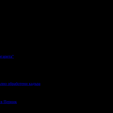
ргарита"
ално обработени кадъра
- в Перник