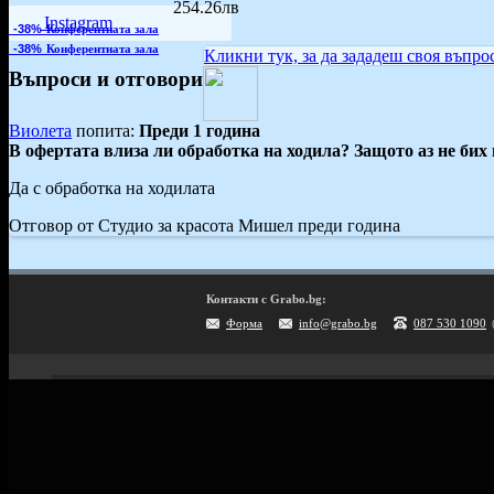
254.26лв
Instagram
-38%
Конферентната зала
-38%
Конферентната зала
Кликни тук, за да зададеш своя въпрос
Въпроси и отговори
Виолета
попита:
Преди 1 година
В офертата влиза ли обработка на ходила? Защото аз не бих 
Да с обработка на ходилата
Отговор от Студио за красота Мишел преди година
Контакти с Grabo.bg:
Форма
info@grabo.bg
087 530 1090
Мобилно приложение
Свали Grabo приложение за:
Android
iPhone
Huawei