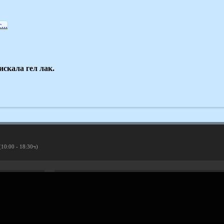
...
искала гел лак.
(10:00 - 18:30ч)
Рекламирай с оферта
Публикувай Grabo оферта и популяризирай бизнеса си
Разбери още