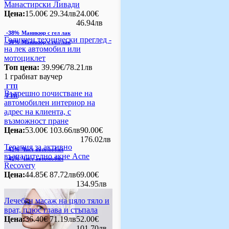
Манастирски Ливади
Цена:
15.00€
29.34лв
24.00€
46.94лв
-38%
Маникюр с гел лак
Годишен технически преглед -
-38%
Маникюр с гел лак
на лек автомобил или
мотоциклет
Топ цена:
39.99€/78.21лв
1 грабнат ваучер
ГТП
Вътрешно почистване на
ГТП
автомобилен интериор на
адрес на клиента, с
възможност пране
Цена:
53.00€
103.66лв
90.00€
176.02лв
Терапия за активно
-41%
Чист автомобил
възпалително акне Acne
-41%
Чист автомобил
Recovery
Цена:
44.85€
87.72лв
69.00€
134.95лв
Лечебен масаж на цяло тяло и
врат, плюс глава и стъпала
Цена:
36.40€
71.19лв
52.00€
101.70лв