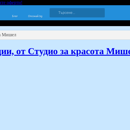
ите оферти!
Блог
Опознай.bg
та Мишел
ции, от Студио за красота Миш