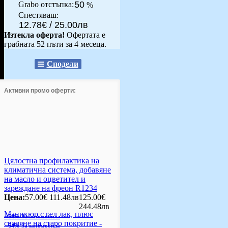
50
Grabo oтстъпка:
%
Спестяваш:
12.78€ / 25.00лв
Изтекла оферта!
Офертата е
грабната 52 пъти за 4 месеца.
Сподели
Активни промо оферти:
Цялостна профилактика на
климатична система, добавяне
на масло и оцветител и
зареждане на фреон R1234
Цена:
57.00€
111.48лв
125.00€
244.48лв
Маникюр с гел лак, плюс
-54%
За автомобила
сваляне на старо покритие -
-54%
За автомобила