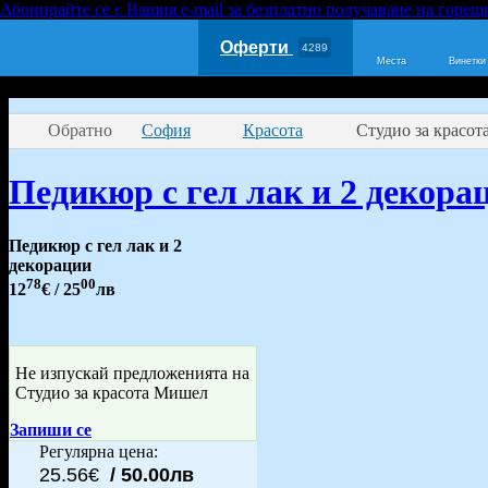
Абонирайте се с Вашия e-mail за безплатно получаване на горещ
Оферти
4289
Места
Винетки
Обратно
София
Красота
Студио за красо
Педикюр с гел лак и 2 декора
Педикюр с гел лак и 2
декорации
78
00
12
€
/ 25
лв
Не изпускай предложенията на
Студио за красота Мишел
Запиши се
Регулярна цена:
25.56€
/ 50.00лв