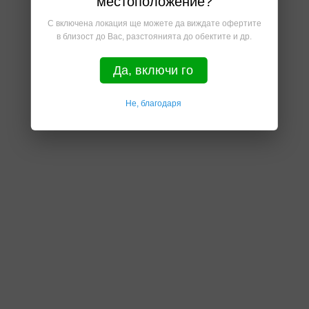
местоположение?
С включена локация ще можете да виждате офертите
в близост до Вас, разстоянията до обектите и др.
Да, включи го
Не, благодаря