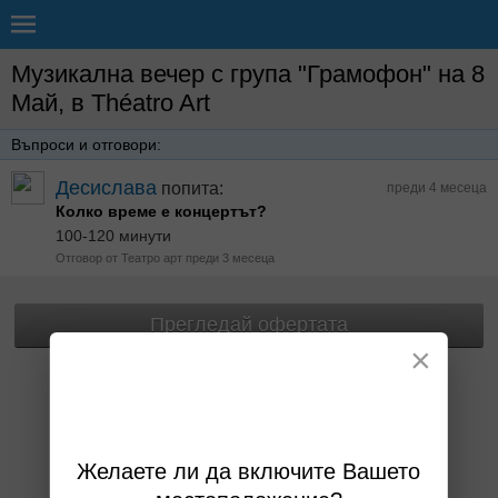
Музикална вечер с група "Грамофон" на 8
Май, в Théatro Art
Въпроси и отговори:
Десислава
попита:
преди 4 месеца
Колко време е концертът?
100-120 минути
Отговор от Театро арт преди 3 месеца
Прегледай офертата
×
Желаете ли да включите Вашето