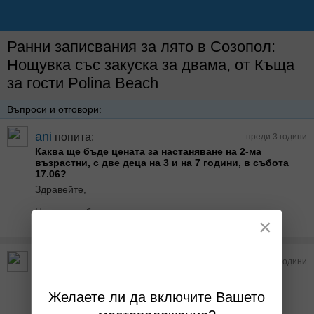
Ранни записвания за лято в Созопол:
Нощувка със закуска за двама, от Къща
за гости Polina Beach
Въпроси и отговори:
ani
попита:
преди 3 години
Каква ще бъде цената за настаняване на 2-ма
възрастни, с две деца на 3 и на 7 години, в събота
17.06?
Здравейте,
Нямам свободни помещения.
×
Отговор от Къща за гости Polina Beach преди 3 години
Марияна
попита:
преди 3 години
Има ли паркинг?
Да имаме паркинг.
Желаете ли да включите Вашето
Отговор от Къща за гости Polina Beach преди 3 години