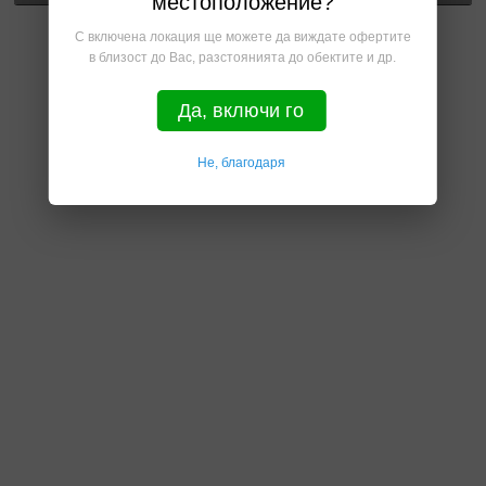
местоположение?
С включена локация ще можете да виждате офертите
в близост до Вас, разстоянията до обектите и др.
Да, включи го
Не, благодаря