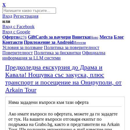
X
Вход
Регистрация
или
Вход с Facebook
Вход с Google
Оферти
GiftCards за ваучери
Винетки
Места
Блог
4276
Ново
Контакти
Приложение за Android
Изтегли
Условия за ползване
Политика за поверителност
Поверителност
Политика за бисквитки
Официална
информация за LLM системи
Предколедна екскурзия до Драма и
Кавала! Нощувка със закуска, плюс
транспорт и посещение на Онируполи, от
Arkain Tour
Няма зададени въпроси към тази оферта
Ако имате въпроси по офертата, можете да ги зададете
от тук. На вашите въпроси отговаря екипът по
подръжка на Grabo.bg, както и представители на Arkain
Tour. Ще получите автоматично e-mail известие при