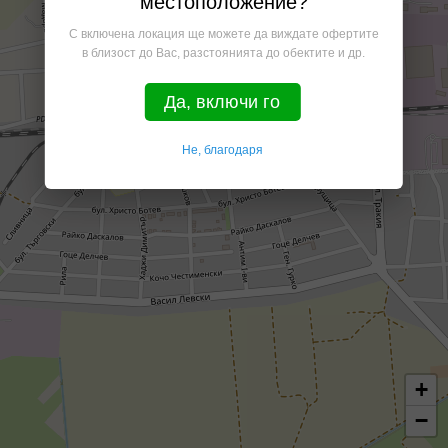
местоположение?
С включена локация ще можете да виждате офертите
в близост до Вас, разстоянията до обектите и др.
Да, включи го
Не, благодаря
+
−