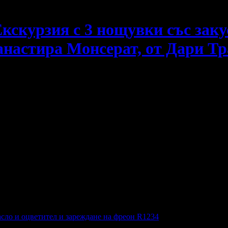
Екскурзия с 3 нощувки със зак
анастира Монсерат, от Дари Тр
куски, плюс самолетен транспорт и възможност за Манастира
сло и оцветител и зареждане на фреон R1234