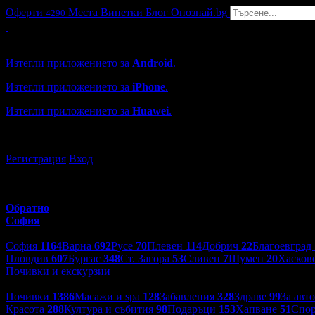
Оферти
Места
Винетки
Блог
Опознай.bg
4290
Grabo мобилна версия
Изтегли приложението за
Android
.
Изтегли приложението за
iPhone
.
Изтегли приложението за
Huawei
.
...или отвори
grabo.bg
Регистрация
Вход
Обратно
София
Избери друг град:
София
1164
Варна
692
Русе
70
Плевен
114
Добрич
22
Благоевград
Пловдив
607
Бургас
348
Ст. Загора
53
Сливен
7
Шумен
20
Хасков
Почивки и екскурзии
Категории оферти:
Почивки
1386
Масажи и spa
128
Забавления
328
Здраве
99
За авт
Красота
288
Култура и събития
98
Подаръци
153
Хапване
51
Спор