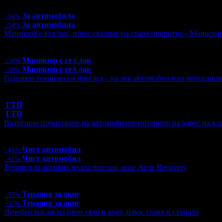
244.48лв
За автомобила
-54%
За автомобила
-54%
Маникюр с гел лак, плюс сваляне на старо покритие - Манаст
Цена:
15.00€
29.34лв
24.00€
46.94лв
Маникюр с гел лак
-38%
Маникюр с гел лак
-38%
Годишен технически преглед - на лек автомобил или мотоцикл
Топ цена:
39.99€/78.21лв
1 грабнат ваучер
ГТП
ГТП
Вътрешно почистване на автомобилен интериор на адрес на кл
Цена:
53.00€
103.66лв
90.00€
176.02лв
Чист автомобил
-41%
Чист автомобил
-41%
Терапия за активно възпалително акне Acne Recovery
Цена:
44.85€
87.72лв
69.00€
134.95лв
Терапия за акне
-35%
Терапия за акне
-35%
Лечебен масаж на цяло тяло и врат, плюс глава и стъпала
Цена:
36.40€
71.19лв
52.00€