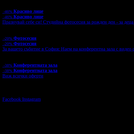
Цена:
38.30€
74.91лв
71.58€
140.00лв
Красиво лице
-46%
Красиво лице
-46%
Празнувай себе си! Студийна фотосесия за рожден ден - за дец
Цена:
48.00€
93.88лв
60.00€
117.35лв
Фотосесия
-20%
Фотосесия
-20%
За вашето събитие в София: Наем на конферентна зала с видео ст
Цена:
80.00€
156.47лв
130.00€
254.26лв
Конферентната зала
-38%
Конферентната зала
-38%
Виж всички оферти
Последвай Grabo.bg:
Facebook
Instagram
Дари Травел
0700 *** **
(скрит)
,
089 98* ****
(скрит)
Адреси на фирмата