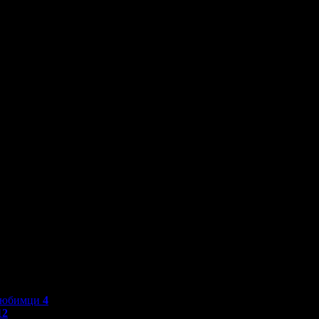
любимци
4
12