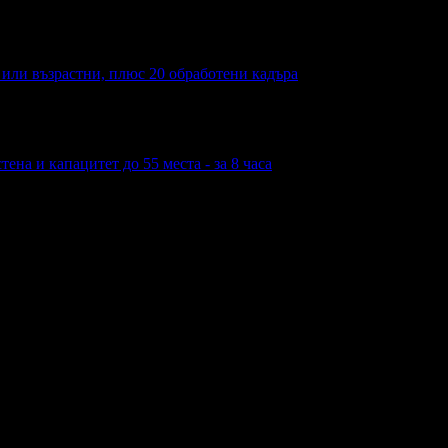
а или възрастни, плюс 20 обработени кадъра
ена и капацитет до 55 места - за 8 часа