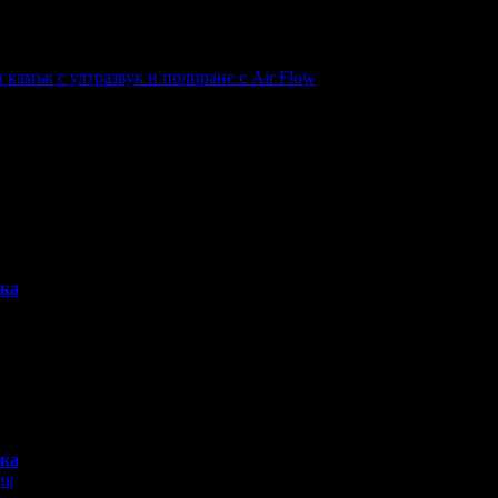
н камък с ултразвук и полиране с Air Flow
вка
вка
ия