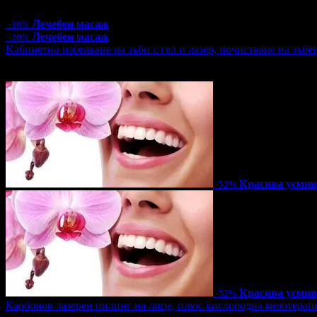
101.70лв
Лечебен масаж
-30%
Лечебен масаж
-30%
Kабинетно избелване на зъби с гел и лазер, почистване на зъбе
Цена:
110.00€
215.14лв
230.08€
450.00лв
Красива усми
-52%
Красива усми
-52%
Карбонов лазерен пилинг на лице, плюс кислородна мезотерап