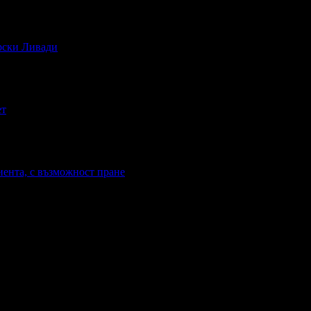
ирски Ливади
ет
иента, с възможност пране