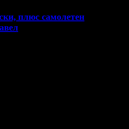
уски, плюс самолетен
авел
 Монсерат