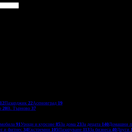
12
Пазарджик
22
Асеновград
19
о
20
В. Търново
37
омобила
91
Уроци и курсове
85
За дома
23
За децата
140
Домашни 
т и фитнес
34
Екстремни
105
Пазаруване
113
За бизнеса
40
Други