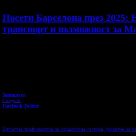
Дари Травел
Посети Барселона през 2025: 
транспорт и възможност за М
Посети Барселона през 2025: Екскурзия с 3 нощувки със за
16
00
460
€
/ 900
лв
Не изпускай предложенията на
Дари Травел
Запиши се
Сподели
Facebook
Twitter
E-mail
Изпрати линк
Активни промо оферти:
Цялостна профилактика на климатична система, добавяне на ма
Цена:
57.00€
111.48лв
125.00€