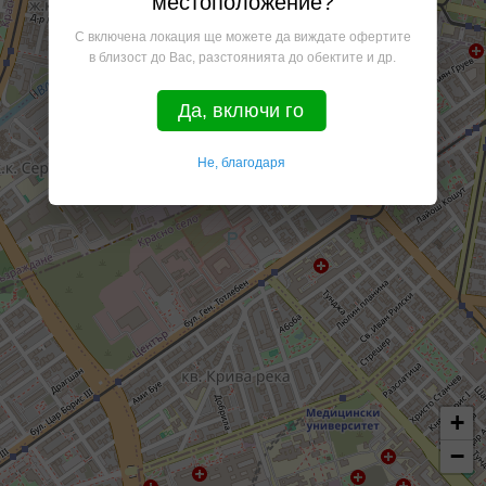
местоположение?
С включена локация ще можете да виждате офертите
в близост до Вас, разстоянията до обектите и др.
Да, включи го
Не, благодаря
+
−