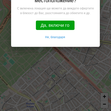
местоположение?
С включена локация ще можете да виждате офертите
в близост до Вас, разстоянията до обектите и др.
Да, включи го
Не, благодаря
+
−