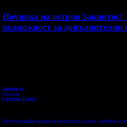
Travel Group Bulgaria
Почивка на остров Закинтос! 
възможност за допълнителни е
Почивка на остров Закинтос! 3 или 7 нощувки със закуски,
53
00
250
€
/ 490
лв
Не изпускай предложенията на
Travel Group Bulgaria
Запиши се
Сподели
Facebook
Twitter
E-mail
Изпрати линк
Активни промо оферти:
Цялостна профилактика на климатична система, добавяне на ма
Цена:
57.00€
111.48лв
125.00€