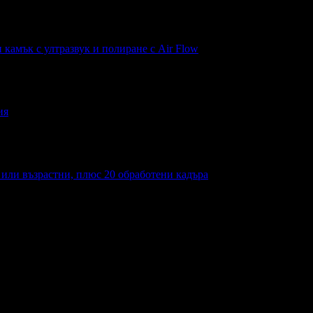
н камък с ултразвук и полиране с Air Flow
ия
а или възрастни, плюс 20 обработени кадъра