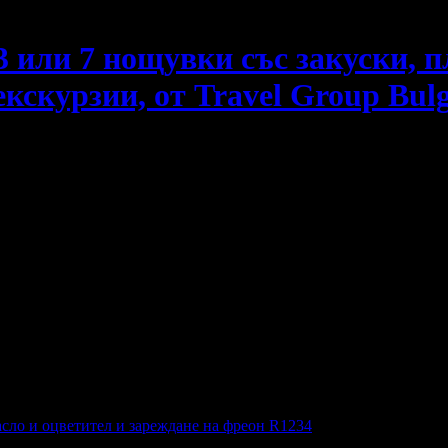
3 или 7 нощувки със закуски, 
кскурзии, от Travel Group Bulg
 плюс самолетен транспорт и възможност за допълнителни екс
сло и оцветител и зареждане на фреон R1234