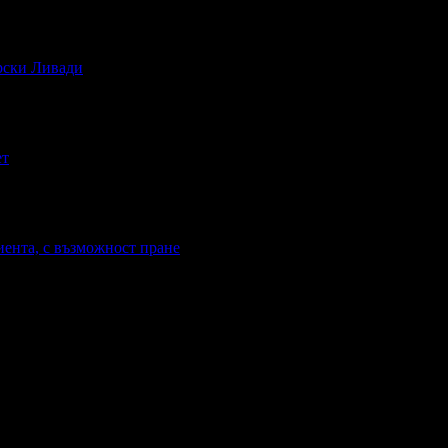
ирски Ливади
ет
иента, с възможност пране