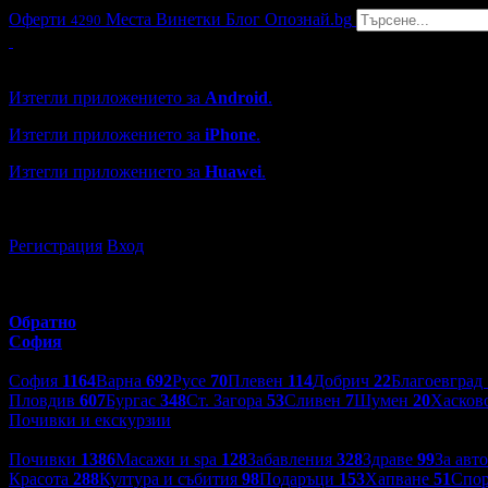
Оферти
Места
Винетки
Блог
Опознай.bg
4290
Grabo мобилна версия
Изтегли приложението за
Android
.
Изтегли приложението за
iPhone
.
Изтегли приложението за
Huawei
.
...или отвори
grabo.bg
Регистрация
Вход
Обратно
София
Избери друг град:
София
1164
Варна
692
Русе
70
Плевен
114
Добрич
22
Благоевград
Пловдив
607
Бургас
348
Ст. Загора
53
Сливен
7
Шумен
20
Хасков
Почивки и екскурзии
Категории оферти:
Почивки
1386
Масажи и spa
128
Забавления
328
Здраве
99
За авт
Красота
288
Култура и събития
98
Подаръци
153
Хапване
51
Спор