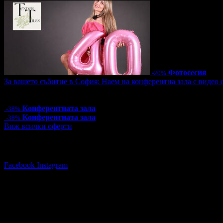
Фотосесия
-20%
За вашето събитие в София: Наем на конферентна зала с видео ст
Цена:
80.00€
156.47лв
130.00€
254.26лв
Конферентната зала
-38%
Конферентната зала
-38%
Виж всички оферти
Последвай Grabo.bg:
Facebook
Instagram
Travel Group Bulgaria
078/ 9** ***
(скрит)
,
089 52* ****
(скрит)
Адреси на фирмата