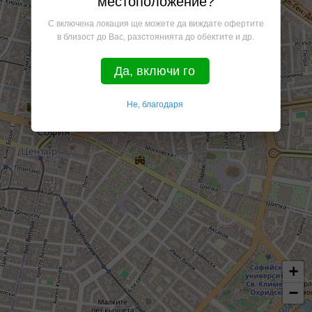
местоположение?
С включена локация ще можете да виждате офертите
в близост до Вас, разстоянията до обектите и др.
Да, включи го
Не, благодаря
+
−