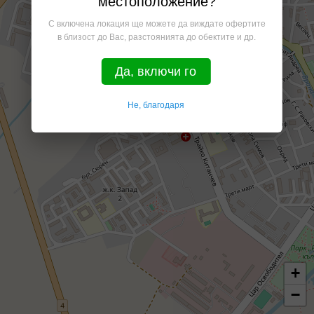
местоположение?
С включена локация ще можете да виждате офертите
в близост до Вас, разстоянията до обектите и др.
Да, включи го
Не, благодаря
+
−