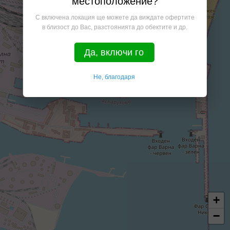
местоположение?
С включена локация ще можете да виждате офертите
в близост до Вас, разстоянията до обектите и др.
Да, включи го
Не, благодаря
+
−