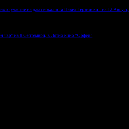
ното участие на джаз вокалиста Павел Терзийски - на 12 Август
н чар" на 8 Септември, в Лятно кино "Орфей"