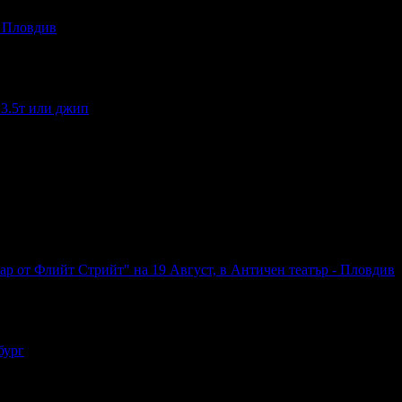
- Пловдив
 3.5т или джип
р от Флийт Стрийт" на 19 Август, в Античен театър - Пловдив
бург