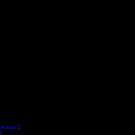
любимци
2
8