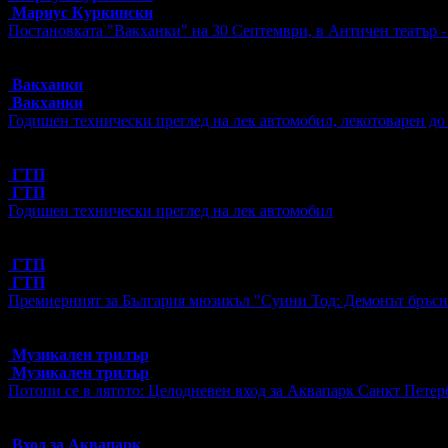
Мариус Куркински
Постановката "Вакханки" на 30 Септември, в Античен театър 
Топ цена:
20.00€/39.12лв
40 грабнати ваучера
Вакханки
Вакханки
Годишен технически преглед на лек автомобил, лекотоварен до
Топ цена:
37.00€/72.37лв
218 грабнати ваучера
ГТП
ГТП
Годишен технически преглед на лек автомобил
Топ цена:
39.00€/76.28лв
201 грабнати ваучера
ГТП
ГТП
Премиерният за България мюзикъл "Суини Тод: Демонът бръсна
Топ цена:
19.00€/37.16лв
89 грабнати ваучера
Музикален трилър
Музикален трилър
Потопи се в лятото: Целодневен вход за Аквапарк Санкт Петер
Топ цена:
8.00€/15.65лв
448 грабнати ваучера
Вход за Аквапарк