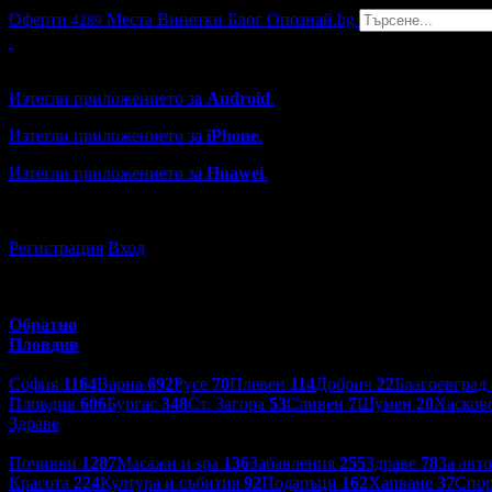
Оферти
Места
Винетки
Блог
Опознай.bg
4289
Grabo мобилна версия
Изтегли приложението за
Android
.
Изтегли приложението за
iPhone
.
Изтегли приложението за
Huawei
.
...или отвори
grabo.bg
Регистрация
Вход
Обратно
Пловдив
Избери друг град:
София
1164
Варна
692
Русе
70
Плевен
114
Добрич
22
Благоевград
Пловдив
606
Бургас
348
Ст. Загора
53
Сливен
7
Шумен
20
Хасков
Здраве
Категории оферти:
Почивки
1287
Масажи и spa
136
Забавления
255
Здраве
78
За авт
Красота
224
Култура и събития
92
Подаръци
162
Хапване
37
Спор