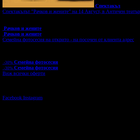
Спектакъл
Спектакълът "Рачков и жените" на 14 Август, в Античен театъ
Топ цена:
21.00€/41.07лв
582 грабнати ваучера
Рачков и жените
Рачков и жените
Семейна фотосесия на открито - на посочен от клиента адрес
Цена:
70.00€
136.91лв
100.00€
195.58лв
5 грабнати ваучера
Семейна фотосесия
-30%
Семейна фотосесия
-30%
Виж всички оферти
Последвай Grabo.bg:
Facebook
Instagram
СМДЛ МиЛаб
088 25* ****
(скрит)
Адреси на фирмата