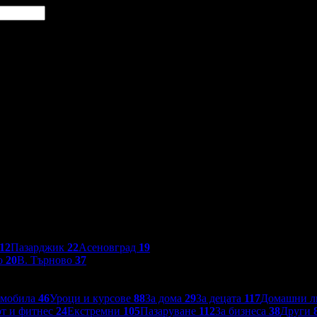
12
Пазарджик
22
Асеновград
19
о
20
В. Търново
37
омобила
46
Уроци и курсове
88
За дома
29
За децата
117
Домашни 
т и фитнес
24
Екстремни
105
Пазаруване
112
За бизнеса
38
Други