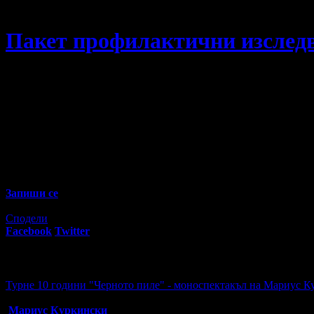
СМДЛ МиЛаб
Пакет профилактични изсле
Пакет профилактични изследвания
20
60
18
€
/ 35
лв
Не изпускай предложенията на
СМДЛ МиЛаб
Запиши се
Изтекла оферта!
Офертата е грабната 31 пъти за 1 година.
Сподели
Facebook
Twitter
E-mail
Изпрати линк
Активни промо оферти:
Турне 10 години "Черното пиле" - моноспектакъл на Мариус К
Топ цена:
8.00€/15.65лв
Мариус Куркински