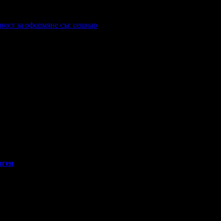
ност за оформяне със сешоар
аген