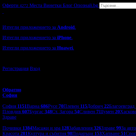
Оферти
Места
Винетки
Блог
Опознай.bg
4272
Grabo мобилна версия
Изтегли приложението за
Android
.
Изтегли приложението за
iPhone
.
Изтегли приложението за
Huawei
.
...или отвори
grabo.bg
Регистрация
Вход
Обратно
София
Избери друг град:
София
1151
Варна
686
Русе
70
Плевен
115
Добрич
22
Благоевград
Пловдив
607
Бургас
348
Ст. Загора
54
Сливен
7
Шумен
20
Хасков
Здраве
Категории оферти:
Почивки
1384
Масажи и spa
128
Забавления
326
Здраве
99
За авт
Красота
281
Култура и събития
98
Подаръци
153
Хапване
51
Спор