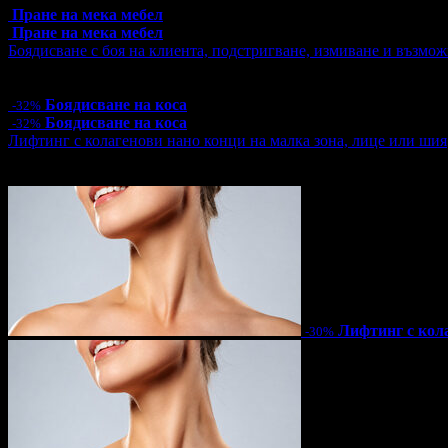
Пране на мека мебел
Пране на мека мебел
Боядисване с боя на клиента, подстригване, измиване и възмож
Цена:
23.00€
44.98лв
34.00€
66.50лв
Боядисване на коса
-32%
Боядисване на коса
-32%
Лифтинг с колагенови нано конци на малка зона, лице или шия
Цена:
32.90€
64.35лв
47.00€
91.92лв
Лифтинг с кол
-30%