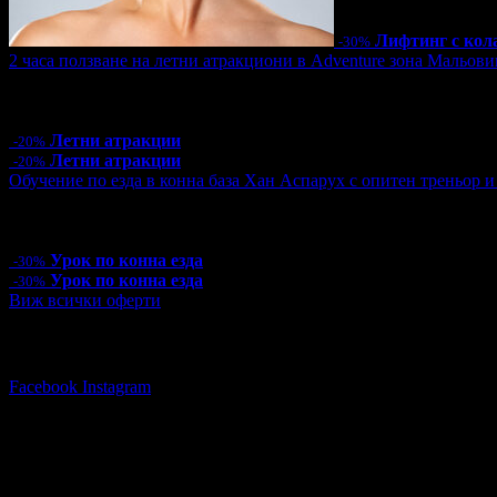
Лифтинг с кол
-30%
2 часа ползване на летни атракциони в Adventure зона Мальови
Цена:
16.00€
31.29лв
20.00€
39.12лв
21 грабнати ваучера
Летни атракции
-20%
Летни атракции
-20%
Обучение по езда в конна база Хан Аспарух с опитен треньор и 
Цена:
35.00€
68.45лв
50.00€
97.79лв
14 грабнати ваучера
Урок по конна езда
-30%
Урок по конна езда
-30%
Виж всички оферти
Последвай Grabo.bg:
Facebook
Instagram
СМДЛ Кандиларов
02/ 952 ** **
(скрит)
,
088 52* ****
(скрит)