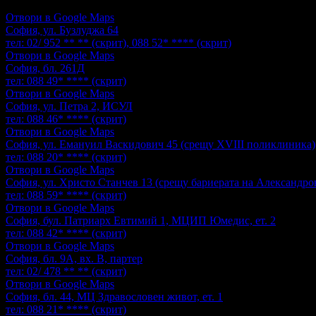
Отвори в Google Maps
София, ул. Бузлуджа 64
тел:
02/ 952 ** **
(скрит)
,
088 52* ****
(скрит)
Отвори в Google Maps
София, бл. 261Д
тел:
088 49* ****
(скрит)
Отвори в Google Maps
София, ул. Петра 2, ИСУЛ
тел:
088 46* ****
(скрит)
Отвори в Google Maps
София, ул. Емануил Васкидович 45 (срещу XVIII поликлиника)
тел:
088 20* ****
(скрит)
Отвори в Google Maps
София, ул. Христо Станчев 13 (срещу бариерата на Александро
тел:
088 59* ****
(скрит)
Отвори в Google Maps
София, бул. Патриарх Евтимий 1, МЦИП Юмедис, ет. 2
тел:
088 42* ****
(скрит)
Отвори в Google Maps
София, бл. 9А, вх. В, партер
тел:
02/ 478 ** **
(скрит)
Отвори в Google Maps
София, бл. 44, МЦ Здравословен живот, ет. 1
тел:
088 21* ****
(скрит)