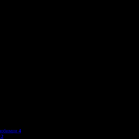
любимци
4
12