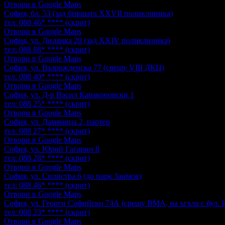
Отвори в Google Maps
София, бл. 53 (зад бившата XXVII поликлиника)
тел:
088 46* ****
(скрит)
Отвори в Google Maps
София, ул. Дилянка 20 (зад XXIV поликлиника)
тел:
088 88* ****
(скрит)
Отвори в Google Maps
София, ул. Възрожденска 77 (срещу VIII ДКЦ)
тел:
088 40* ****
(скрит)
Отвори в Google Maps
София, ул. Д-р Васил Караконовски 1
тел:
088 25* ****
(скрит)
Отвори в Google Maps
София, ул. Дамяница 2, партер
тел:
088 27* ****
(скрит)
Отвори в Google Maps
София, ул. Юрий Гагарин 8
тел:
088 28* ****
(скрит)
Отвори в Google Maps
София, ул. Силистра 6 (до парк Заимов)
тел:
088 46* ****
(скрит)
Отвори в Google Maps
София, ул. Георги Софийски 74А (срещу ВМА, на ъгъла с бул. 
тел:
088 23* ****
(скрит)
Отвори в Google Maps