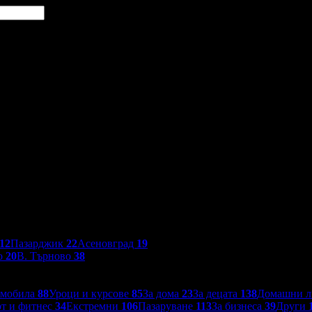
12
Пазарджик
22
Асеновград
19
о
20
В. Търново
38
омобила
88
Уроци и курсове
85
За дома
23
За децата
138
Домашни 
т и фитнес
34
Екстремни
106
Пазаруване
113
За бизнеса
39
Други