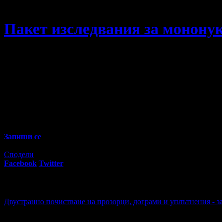
СМДЛ Кандиларов
Пакет изследвания за монону
Пакет изследвания за мононуклеоза
03
00
24
€
/ 47
лв
Не изпускай предложенията на
СМДЛ Кандиларов
Запиши се
Изтекла оферта!
Офертата е грабната 4 пъти за 11 месеца.
Сподели
Facebook
Twitter
E-mail
Изпрати линк
Активни промо оферти:
Двустранно почистване на прозорци, дограми и уплътнения - з
Топ цена:
47.90€/93.68лв
4 грабнати ваучера