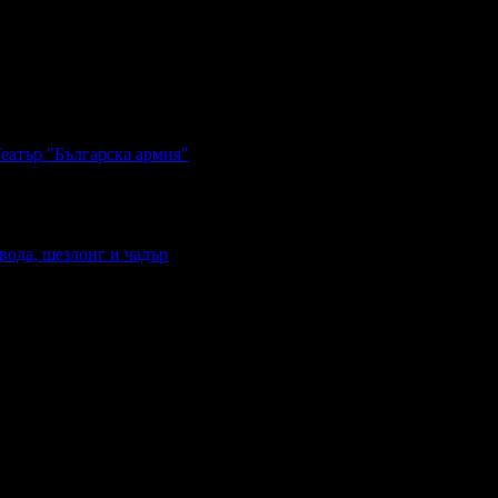
Театър "Българска армия"
вода, шезлонг и чадър