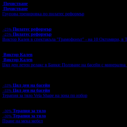
Почистване
Почистване
Групова тренировка по пилатес реформър
Цена:
12.00€
23.47лв
16.00€
31.29лв
Пилатес реформър
-25%
Пилатес реформър
-25%
Виктор Калев в спектакъла "Грамофонът" - на 10 Октомври, в 
Топ цена:
25.00€/48.90лв
12 грабнати ваучера
Виктор Калев
Виктор Калев
Цял ден летен релакс в Банкя: Ползване на басейн с минерална 
Цена:
10.00€
19.56лв
15.00€
29.34лв
2 грабнати ваучера
Цял ден на басейн
-33%
Цял ден на басейн
-33%
Терапия за тяло Vela Shape на зона по избор
Цена:
40.60€
79.41лв
58.00€
113.44лв
Терапия за тяло
-30%
Терапия за тяло
-30%
Пране на мека мебел
Топ цена:
16.90€/33.05лв