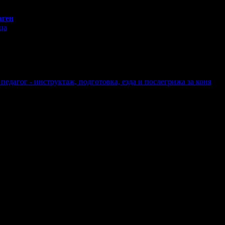
аген
ца
педагог - инструктаж, подготовка, езда и послегрижа за коня