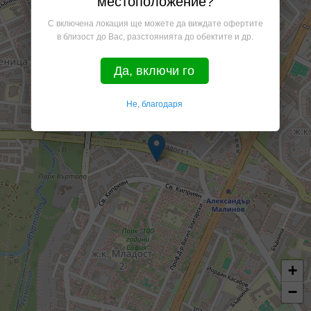
местоположение?
С включена локация ще можете да виждате офертите
в близост до Вас, разстоянията до обектите и др.
Да, включи го
Не, благодаря
+
−