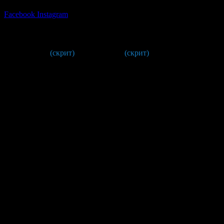
Facebook
Instagram
New Sun Travel
087 94* ****
(скрит)
,
088 37* ****
(скрит)
Адреси на фирмата