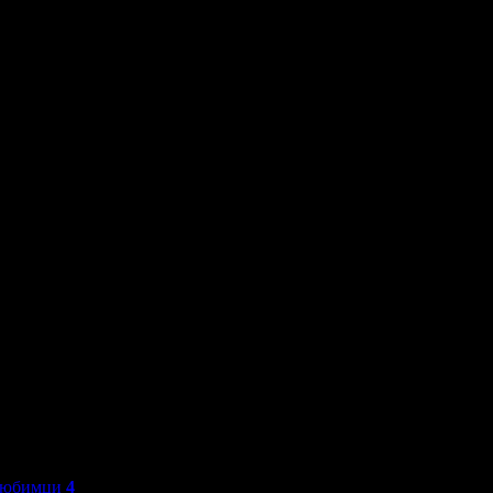
любимци
4