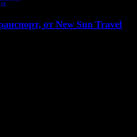
и
12
ранспорт, от New Sun Travel