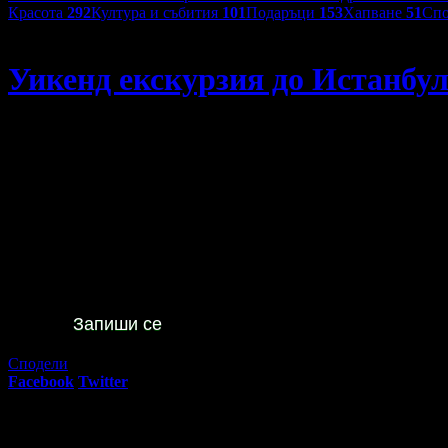
Красота
292
Култура и събития
101
Подаръци
153
Хапване
51
Спо
New Sun Travel
Уикенд екскурзия до Истанбул
Уикенд екскурзия до Истанбул: Нощувка със закуска, плюс 
54
00
69
€
/ 136
лв
Не изпускай предложенията
на
New Sun Travel
Запиши се
Сподели
Facebook
Twitter
E-mail
Изпрати линк
Активни промо оферти:
Постановка