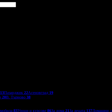
13
Пазарджик
22
Асеновград
19
о
20
В. Търново
38
омобила
83
Уроци и курсове
86
За дома
21
За децата
137
Домашни 