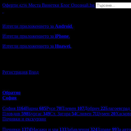
Оферти
Места
Винетки
Блог
Опознай.bg
4256
Grabo мобилна версия
Изтегли приложението за
Android
.
Изтегли приложението за
iPhone
.
Изтегли приложението за
Huawei
.
...или отвори
grabo.bg
Регистрация
Вход
Обратно
София
Избери друг град:
София
1164
Варна
685
Русе
70
Плевен
107
Добрич
22
Благоевград
Пловдив
598
Бургас
349
Ст. Загора
54
Сливен
7
Шумен
20
Хасков
Почивки и екскурзии
Категории оферти:
Почивки
1374
Масажи и spa
133
Забавления
324
Здраве
99
За авт