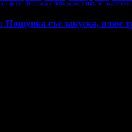
рт и фитнес
33
Екстремни
107
Пазаруване
114
За бизнеса
37
Друг
: Нощувка със закуска, плюс т
транспорт