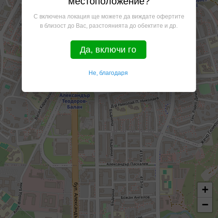
местоположение?
С включена локация ще можете да виждате офертите
в близост до Вас, разстоянията до обектите и др.
Да, включи го
Не, благодаря
+
−