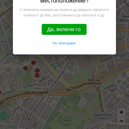
местоположение?
С включена локация ще можете да виждате офертите
в близост до Вас, разстоянията до обектите и др.
Да, включи го
Не, благодаря
+
−