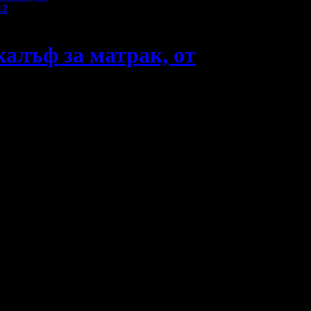
12
 калъф за матрак, от
 1 път за 2 месеца.