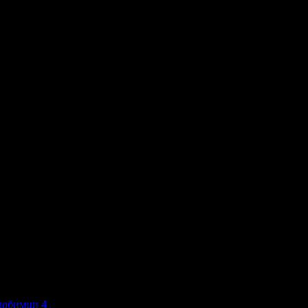
любимци
4