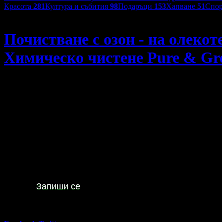
Красота
281
Култура и събития
98
Подаръци
153
Хапване
51
Спор
Химическо чистене Pure & Green
Почистване с озон - на олекот
Химическо чистене Pure & Gr
Почистване с озон - на олекотена завивка, одеяло, губер ил
29
40
4
€
/ 8
лв
Не изпускай предложенията
на
Химическо чистене Pure &
Green
Запиши се
40
Регулярна цена:
Grabo oтстъпка:
С
7.16€
/ 14.00лв
%