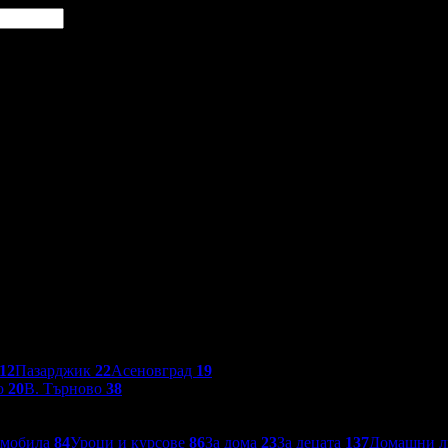
12
Пазарджик
22
Асеновград
19
о
20
В. Търново
38
омобила
84
Уроци и курсове
86
За дома
23
За децата
137
Домашни 