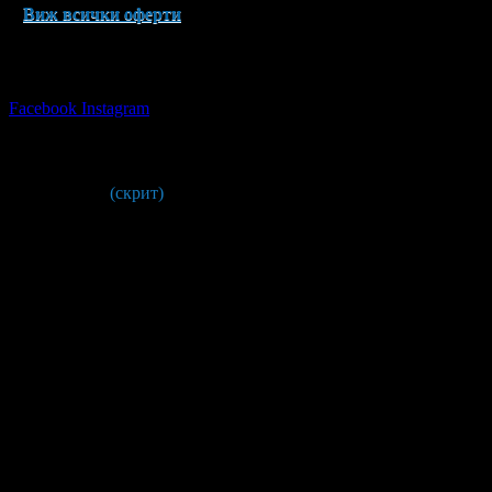
Виж всички оферти
Последвай Grabo.bg:
Facebook
Instagram
Химическо чистене Pure & Green
088 85* ****
(скрит)
Адреси на фирмата