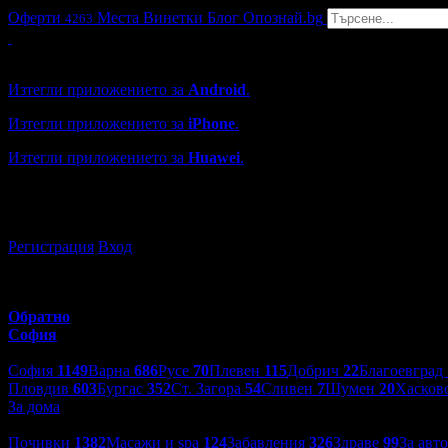
Оферти
Места
Винетки
Блог
Опознай.bg
4263
Grabo мобилна версия
Изтегли приложението за
Android
.
Изтегли приложението за
iPhone
.
Изтегли приложението за
Huawei
.
...или отвори
grabo.bg
Регистрация
Вход
Обратно
София
Избери друг град:
София
1149
Варна
686
Русе
70
Плевен
115
Добрич
22
Благоевград
Пловдив
603
Бургас
352
Ст. Загора
54
Сливен
7
Шумен
20
Хасков
За дома
Категории оферти:
Почивки
1382
Масажи и spa
124
Забавления
326
Здраве
99
За авт