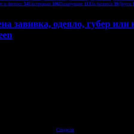
т и фитнес
34
Екстремни
106
Пазаруване
113
За бизнеса
39
Други
ена завивка, одеяло, губер или
een
и калъф за матрак
2.86€ / 5.60лв
Изтекла оферта!
Офертата е грабната
пестяваш:
Сподели