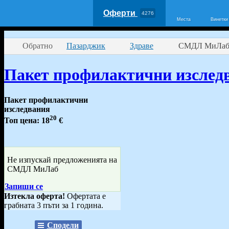
Оферти
4276
Места
Винетки
Обратно
Пазарджик
Здраве
СМДЛ МиЛа
Пакет профилактични изсле
Пакет профилактични
изследвания
20
Топ цена:
18
€
Не изпускай предложенията на
СМДЛ МиЛаб
Запиши се
Изтекла оферта!
Офертата е
грабната 3 пъти за 1 година.
Сподели